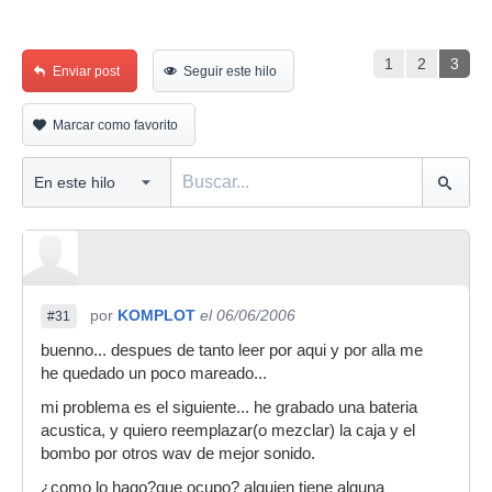
1
2
3
Enviar post
Seguir este hilo
Marcar como favorito
por
KOMPLOT
el 06/06/2006
#31
buenno... despues de tanto leer por aqui y por alla me
he quedado un poco mareado...
mi problema es el siguiente... he grabado una bateria
acustica, y quiero reemplazar(o mezclar) la caja y el
bombo por otros wav de mejor sonido.
¿como lo hago?que ocupo? alguien tiene alguna