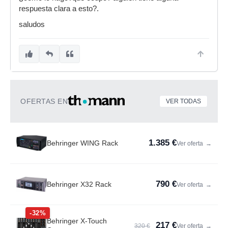
respuesta clara a esto?.
saludos
OFERTAS EN
VER TODAS
1.385 €
Behringer WING Rack
Ver oferta
→
790 €
Behringer X32 Rack
Ver oferta
→
-32%
Behringer X-Touch
217 €
320 €
Ver oferta
→