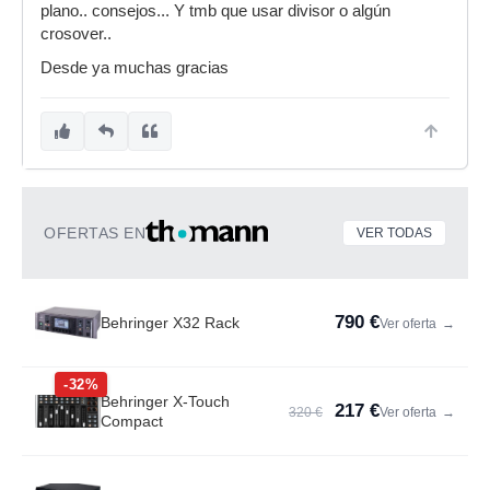
plano.. consejos... Y tmb que usar divisor o algún
crosover..
Desde ya muchas gracias
OFERTAS EN
VER TODAS
790 €
Behringer X32 Rack
Ver oferta
→
-32%
Behringer X-Touch
217 €
320 €
Ver oferta
→
Compact