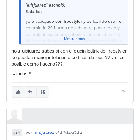
"luisjuarez" escribió:
Saludos,
yo e trabajado con freestyler y es fácil de usar, e
controlado 20 barras de leds para pasar texto y
controlado scanner y cabezas moviles, dejo link
Mostrar más
de pagina donde compre la interfaz económica y
funciona muy bien.
hola luisjuarez sabes si con el plugin ledtrix del freestyler
http://www.virled.com.mx
se pueden manejar telones o cortinas de leds ?? y si es
posible como hacerlo???
saludos!!!
por
luisjuarez
el 14/11/2012
#34