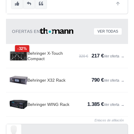
OFERTAS EN
VER TODAS
-32%
Behringer X-Touch
217 €
320 €
Ver oferta
→
Compact
790 €
Behringer X32 Rack
Ver oferta
→
1.385 €
Behringer WING Rack
Ver oferta
→
Enlaces de afiliación