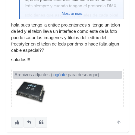
leds siempre y cuando tengan el protocolo DMX,
Mostrar más
solo tienes que asignar los caneles de cada pixel
en setup del ledtrix.
hola pues tengo la enttec pro,entonces si tengo un telon
Que interfaz manejas?
de led y el telon lleva un interface como este de la foto
puedo sacar las imagenes y titulos del ledtrix del
freestyler en el telon de leds por dmx o hace falta algun
cable especial??
saludos!!!
Archivos adjuntos (
logúate
para descargar)