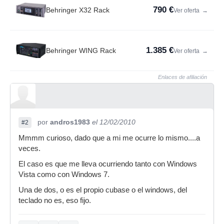
790 €
Behringer X32 Rack
Ver oferta
→
1.385 €
Behringer WING Rack
Ver oferta
→
Enlaces de afiliación
por
andros1983
el 12/02/2010
#2
Mmmm curioso, dado que a mi me ocurre lo mismo....a
veces.
El caso es que me lleva ocurriendo tanto con Windows
Vista como con Windows 7.
Una de dos, o es el propio cubase o el windows, del
teclado no es, eso fijo.