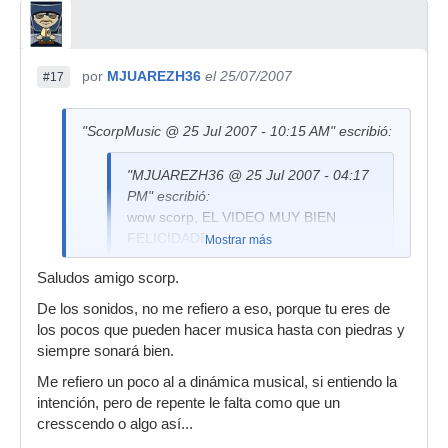
por
MJUAREZH36
el 25/07/2007
#17
"ScorpMusic @ 25 Jul 2007 - 10:15 AM" escribió:
"MJUAREZH36 @ 25 Jul 2007 - 04:17
PM" escribió:
wow scorp, EL VIDEO MUY BIEN
FELICIDADES.
Mostrar más
Pero si al tema le noto falta de fuerza,
Saludos amigo scorp.
no en volumen, no sé , como que le
De los sonidos, no me refiero a eso, porque tu eres de
falta algo...
los pocos que pueden hacer musica hasta con piedras y
No sé si peca un poco de simple o
siempre sonará bien.
porque esta uno acostumbrado a
Me refiero un poco al a dinámica musical, si entiendo la
escucharte otro tipo de
intención, pero de repente le falta como que un
instrumentacion
cresscendo o algo así...