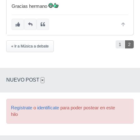
veas lo que me jode....pero bueno...al final
Gracias hermano
quedan en el aire las frases tipicas de
se hace
lo que se puede
o ...
ya vendrán tiempos
mejores
¡Muchas gracias amigo!
1
2
« Ir a Música a debate
Saludos scorpianos
NUEVO POST
×
Regístrate
o
identifícate
para poder postear en este
hilo