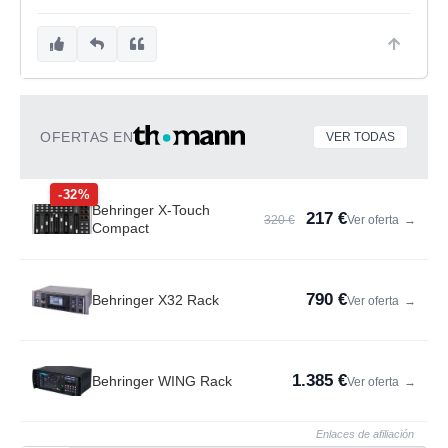
OFERTAS EN
VER TODAS
-32%
Behringer X-Touch
217 €
320 €
Ver oferta
→
Compact
790 €
Behringer X32 Rack
Ver oferta
→
1.385 €
Behringer WING Rack
Ver oferta
→
Enlaces de afiliación