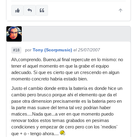
Saludos.
Hermano MJUAREZH36...¡MUCHAS
GRACIAS!
Este tema me sigue gustando pese a que yo
escucho mis temas una y otra vez buscando
errores,algo que me choque..luego estoy un
por
Tony (Scorpmusic)
el 25/07/2007
#18
tiempo sin oirlos y vuelvo a meterle oreja a ver
Ah,comprendo. Bueno,al final repercute en lo mismo: no
que onda....
tener el aquel momento en que la grabe el equipo
Faltarle bajo mi punto de vista,le falta haber sido
adecuado. Si que es cierto que un crescendo en algun
grabado en condiciones óptimas de Estudio de
momento concreto habria estado bien.
Grabación. Efectos adecuados para la voz,tal
Justo el cambio donde entra la batería es donde hice un
vez añadirle algo mas de fuerza
cambio pero brusco porque ahi el elemento que da el
orquestal,añadirle algun dibujo de cuerdas
pase otra dimension precisamente es la bateria pero en
diferente al que tiene...tal vez que los
la parte mas suave del tema tal vez podrian haber
instrumentos sonasen mas reales....vaya usted a
matices....Nada que...a ver en que momento puedo
saber...Si es que esto con el MDS-4 YAMAHA
renovar todos estos temas grabados en pesimas
(que ni siquiera es digital) no se puede hacer
condiciones y empezar de cero pero con los 'medios'
mucho mas....amén de las circunstancias de
que + o - tengo ahora....
falta de intimidad para grabar que a mi eso no