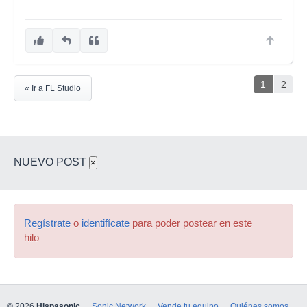
1
2
« Ir a FL Studio
NUEVO POST
×
Regístrate
o
identifícate
para poder postear en este
hilo
© 2026
Hispasonic
Sonic Network
Vende tu equipo
Quiénes somos