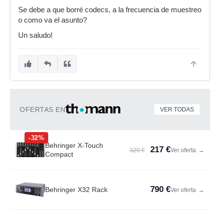
Se debe a que borré codecs, a la frecuencia de muestreo
o como va el asunto?
Un saludo!
OFERTAS EN
VER TODAS
-32%
Behringer X-Touch
217 €
320 €
Ver oferta
→
Compact
790 €
Behringer X32 Rack
Ver oferta
→