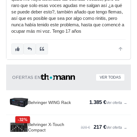
raro que solo esas voces agudas me salgan así ¿a qué
se puede deber esto?, también añado que tengo flemas,
así que es posible que sea por algo como rinitis, pero
nunca había tenido este problema, hasta que comencé a
ocupar más mi voz. Tengo 17 años
OFERTAS EN
VER TODAS
1.385 €
Behringer WING Rack
Ver oferta
→
-32%
Behringer X-Touch
217 €
320 €
Ver oferta
→
Compact