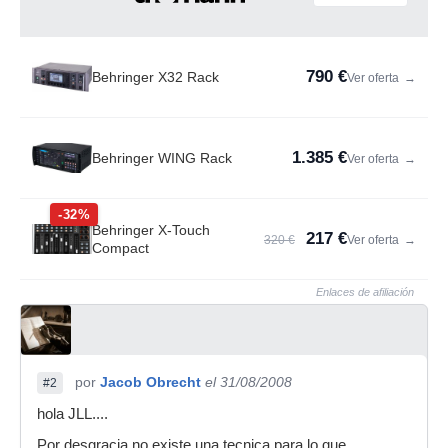
790 €
Behringer X32 Rack
Ver oferta
→
1.385 €
Behringer WING Rack
Ver oferta
→
-32%
Behringer X-Touch
217 €
320 €
Ver oferta
→
Compact
Enlaces de afiliación
por
Jacob Obrecht
el 31/08/2008
#2
hola JLL....
Por desgracia no existe una tecnica para lo que