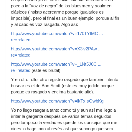
poco a la "voz de negro" de los bluesmen y soulmen
clásicos (insisto acercarme porque igualarlos es
imposible), pero al final es un buen ejemplo, porque al fin
y al cabo es voz rasgada. Algo así:
http://www.youtube.com/watch?v=170TYIMC ...
re=related
http://www.youtube.com/watch?v=X3lv2PAw ...
re=related
http://www.youtube.com/watch?v=_LNt5J0C ...
re=related
(este es brutal)
Y en otro rollo, otro registro rasgado que también intento
buscar es el de Bon Scott (este es muy jodido porque
porque es rasgado y encima bastante alto).
http://www.youtube.com/watch?v=ikTxIsGwbKg
Yo no llego rasgarla tanto como tú y aun así me llego a
irritar la garganta después de varios temas seguidos,
pero tampoco la verdad es que de los consejos que me
dices lo hago todo al revés así que supongo que será