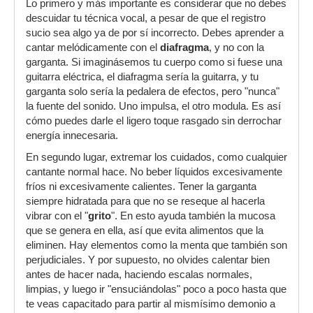
Lo primero y más importante es considerar que no debes
descuidar tu técnica vocal, a pesar de que el registro
sucio sea algo ya de por sí incorrecto. Debes aprender a
cantar melódicamente con el
diafragma
, y no con la
garganta. Si imaginásemos tu cuerpo como si fuese una
guitarra eléctrica, el diafragma sería la guitarra, y tu
garganta solo sería la pedalera de efectos, pero "nunca"
la fuente del sonido. Uno impulsa, el otro modula. Es así
cómo puedes darle el ligero toque rasgado sin derrochar
energía innecesaria.
En segundo lugar, extremar los cuidados, como cualquier
cantante normal hace. No beber líquidos excesivamente
fríos ni excesivamente calientes. Tener la garganta
siempre hidratada para que no se reseque al hacerla
vibrar con el "
grito
". En esto ayuda también la mucosa
que se genera en ella, así que evita alimentos que la
eliminen. Hay elementos como la menta que también son
perjudiciales. Y por supuesto, no olvides calentar bien
antes de hacer nada, haciendo escalas normales,
limpias, y luego ir "ensuciándolas" poco a poco hasta que
te veas capacitado para partir al mismísimo demonio a