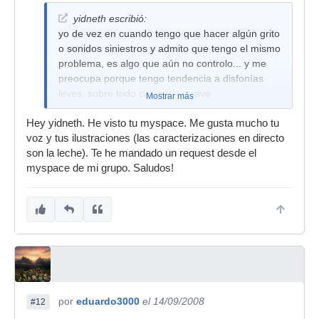
yidneth escribió:
yo de vez en cuando tengo que hacer algún grito
o sonidos siniestros y admito que tengo el mismo
problema, es algo que aún no controlo... y me
preocupa porque tengo tendencia a disfonías
leves, sobre todo cantando suave
Mostrar más
Hey yidneth. He visto tu myspace. Me gusta mucho tu
voz y tus ilustraciones (las caracterizaciones en directo
son la leche). Te he mandado un request desde el
myspace de mi grupo. Saludos!
por
eduardo3000
el 14/09/2008
#12