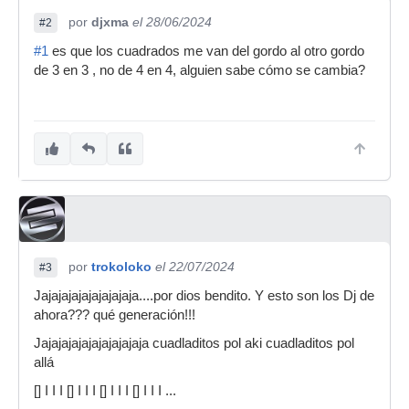
por
djxma
el 28/06/2024
#2
#1
es que los cuadrados me van del gordo al otro gordo
de 3 en 3 , no de 4 en 4, alguien sabe cómo se cambia?
por
trokoloko
el 22/07/2024
#3
Jajajajajajajajajaja....por dios bendito. Y esto son los Dj de
ahora??? qué generación!!!
Jajajajajajajajajajaja cuadladitos pol aki cuadladitos pol
allá
[] I I I [] I I I [] I I I [] I I I ...