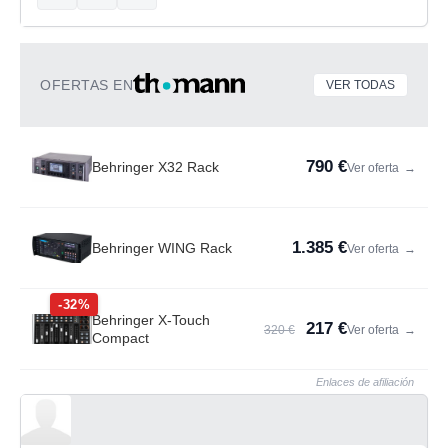
OFERTAS EN
VER TODAS
790 €
Behringer X32 Rack
Ver oferta
→
1.385 €
Behringer WING Rack
Ver oferta
→
-32%
Behringer X-Touch
217 €
320 €
Ver oferta
→
Compact
Enlaces de afiliación