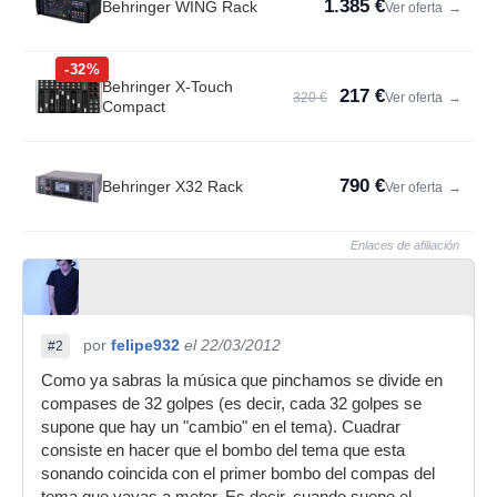
1.385 €
Behringer WING Rack
Ver oferta
→
-32%
Behringer X-Touch
217 €
320 €
Ver oferta
→
Compact
790 €
Behringer X32 Rack
Ver oferta
→
Enlaces de afiliación
por
felipe932
el 22/03/2012
#2
Como ya sabras la música que pinchamos se divide en
compases de 32 golpes (es decir, cada 32 golpes se
supone que hay un "cambio" en el tema). Cuadrar
consiste en hacer que el bombo del tema que esta
sonando coincida con el primer bombo del compas del