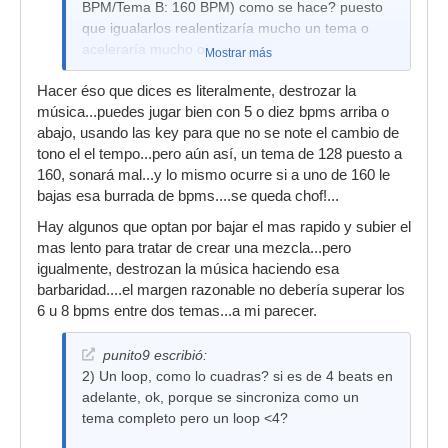
BPM/Tema B: 160 BPM) como se hace? puesto
que igualarlos realentizaría mucho un tema o
aceleraría mucho otro...
Mostrar más
Hacer éso que dices es literalmente, destrozar la
música...puedes jugar bien con 5 o diez bpms arriba o
abajo, usando las key para que no se note el cambio de
tono el el tempo...pero aún así, un tema de 128 puesto a
160, sonará mal...y lo mismo ocurre si a uno de 160 le
bajas esa burrada de bpms....se queda chof!...
Hay algunos que optan por bajar el mas rapido y subier el
mas lento para tratar de crear una mezcla...pero
igualmente, destrozan la música haciendo esa
barbaridad....el margen razonable no debería superar los
6 u 8 bpms entre dos temas...a mi parecer.
punito9 escribió:
2) Un loop, como lo cuadras? si es de 4 beats en
adelante, ok, porque se sincroniza como un
tema completo pero un loop <4?