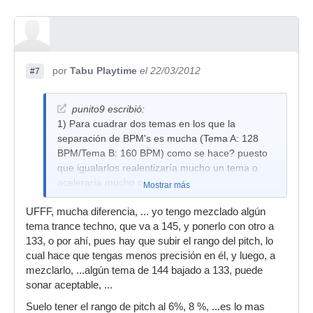
por
Tabu Playtime
el 22/03/2012
#7
punito9 escribió:
1) Para cuadrar dos temas en los que la
separación de BPM's es mucha (Tema A: 128
BPM/Tema B: 160 BPM) como se hace? puesto
que igualarlos realentizaría mucho un tema o
aceleraría mucho otro...
Mostrar más
UFFF, mucha diferencia, ... yo tengo mezclado algún
tema trance techno, que va a 145, y ponerlo con otro a
133, o por ahí, pues hay que subir el rango del pitch, lo
cual hace que tengas menos precisión en él, y luego, a
mezclarlo, ...algún tema de 144 bajado a 133, puede
sonar aceptable, ...
Suelo tener el rango de pitch al 6%, 8 %, ...es lo mas