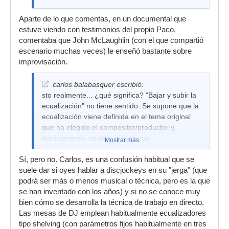
Aparte de lo que comentas, en un documental que
estuve viendo con testimonios del propio Paco,
comentaba que John McLaughlin (con el que compartió
escenario muchas veces) le enseñó bastante sobre
improvisación.
carlos balabasquer escribió:
sto realmente... ¿qué significa? "Bajar y subir la
ecualización" no tiene sentido. Se supone que la
ecualización viene definida en el tema original
que ha elegido el compositor/productor y,
teóricamente, no debería tocarse
Mostrar más
Sí, pero no. Carlos, es una confusión habitual que se
suele dar si oyes hablar a discjockeys en su "jerga" (que
podrá ser más o menos musical o técnica, pero es la que
se han inventado con los años) y si no se conoce muy
bien cómo se desarrolla la técnica de trabajo en directo.
Las mesas de DJ emplean habitualmente ecualizadores
tipo shelving (con parámetros fijos habitualmente en tres