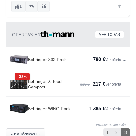
1
OFERTAS EN
VER TODAS
790 €
Behringer X32 Rack
Ver oferta
→
-32%
Behringer X-Touch
217 €
320 €
Ver oferta
→
Compact
1.385 €
Behringer WING Rack
Ver oferta
→
Enlaces de afiliación
1
2
3
« Ir a Técnicas DJ