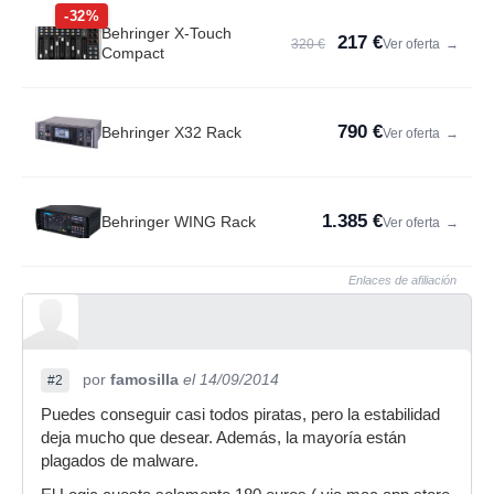
-32%
Behringer X-Touch
217 €
320 €
Ver oferta
→
Compact
790 €
Behringer X32 Rack
Ver oferta
→
1.385 €
Behringer WING Rack
Ver oferta
→
Enlaces de afiliación
por
famosilla
el 14/09/2014
#2
Puedes conseguir casi todos piratas, pero la estabilidad
deja mucho que desear. Además, la mayoría están
plagados de malware.