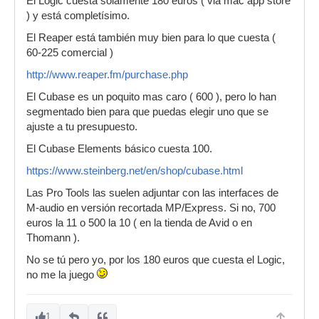
El Logic cuesta solamente 180 euros ( via mac app store
) y está completísimo.
El Reaper está también muy bien para lo que cuesta (
60-225 comercial )
http://www.reaper.fm/purchase.php
El Cubase es un poquito mas caro ( 600 ), pero lo han
segmentado bien para que puedas elegir uno que se
ajuste a tu presupuesto.
El Cubase Elements básico cuesta 100.
https://www.steinberg.net/en/shop/cubase.html
Las Pro Tools las suelen adjuntar con las interfaces de
M-audio en versión recortada MP/Express. Si no, 700
euros la 11 o 500 la 10 ( en la tienda de Avid o en
Thomann ).
No se tú pero yo, por los 180 euros que cuesta el Logic,
no me la juego
1