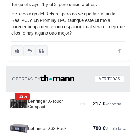
Tengo el slayer 1 y el 2, pero quisiera otros.
He leìdo algo del Relstrat pero no sè que tal va, un tal
ReallPC, o un Prominy LPC (aunque este ùltimo al
parecer ocupa demasiado espacio), cuàl serà el mejor de
ellos, o hay alguno otro mejor?
OFERTAS EN
VER TODAS
-32%
Behringer X-Touch
217 €
320 €
Ver oferta
→
Compact
790 €
Behringer X32 Rack
Ver oferta
→