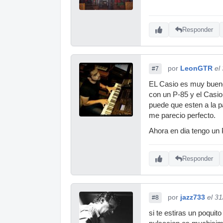
Responder
por
LeonGTR
el
#7
EL Casio es muy bueno
con un P-85 y el Casio
puede que esten a la p
me parecio perfecto.
Ahora en dia tengo un
Responder
por
jazz733
el 3
#8
si te estiras un poqui