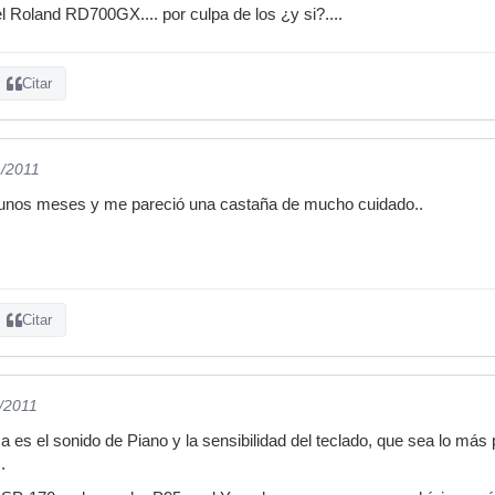
Roland RD700GX.... por culpa de los ¿y si?....
Citar
1/2011
 unos meses y me pareció una castaña de mucho cuidado..
Citar
1/2011
 es el sonido de Piano y la sensibilidad del teclado, que sea lo más
.