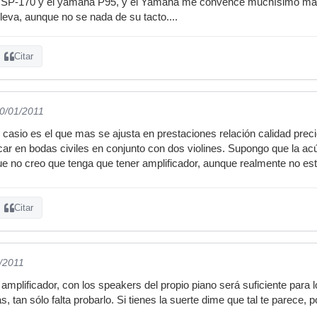
l SP-170 y el yamaha P95, y el Yamaha me convence muchísimo más, 
leva, aunque no se nada de su tacto....
Citar
30/01/2011
 casio es el que mas se ajusta en prestaciones relación calidad pre
ocar en bodas civiles en conjunto con dos violines. Supongo que la ac
 que no creo que tenga que tener amplificador, aunque realmente no es
Citar
1/2011
amplificador, con los speakers del propio piano será suficiente para 
 tan sólo falta probarlo. Si tienes la suerte dime que tal te parece, 