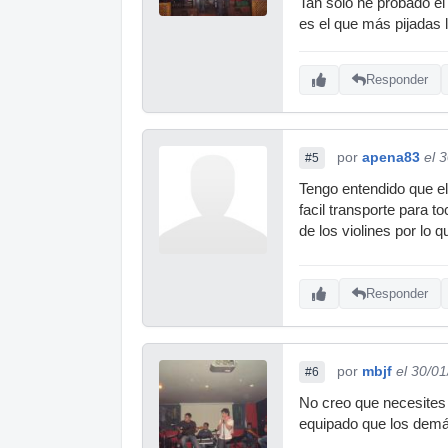
Tan sólo he probado e
es el que más pijadas l
Responder
por
apena83
el 
#5
Tengo entendido que el
facil transporte para t
de los violines por lo
Responder
por
mbjf
el 30/0
#6
No creo que necesites 
equipado que los demás,