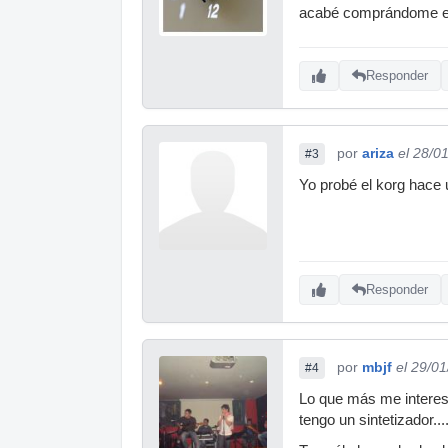
acabé comprándome el 
Responder
por
ariza
el 28/0
#3
Yo probé el korg hace
Responder
por
mbjf
el 29/0
#4
Lo que más me interesa
tengo un sintetizador....