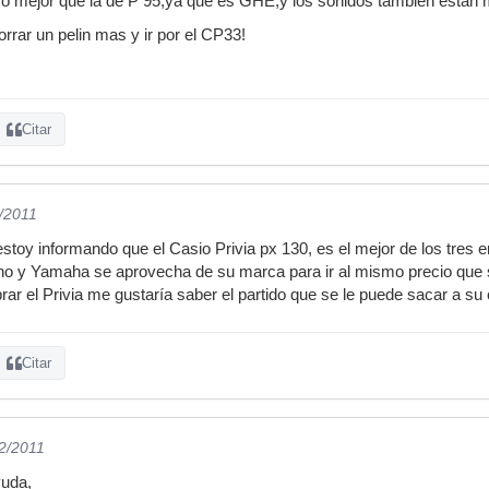
o mejor que la de P 95,ya que es GHE,y los sonidos tambien estan 
rrar un pelin mas y ir por el CP33!
Citar
1/2011
stoy informando que el Casio Privia px 130, es el mejor de los tres 
o y Yamaha se aprovecha de su marca para ir al mismo precio que
r el Privia me gustaría saber el partido que se le puede sacar a s
Citar
02/2011
yuda,