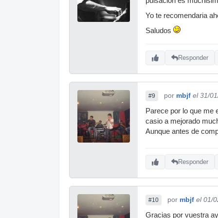
pulsacion es muchisim
Yo te recomendaria aho
Saludos
Responder
por
mbjf
el 31/0
#9
Parece por lo que me e
casio a mejorado much
Aunque antes de compra
Responder
por
mbjf
el 01/
#10
Gracias por vuestra a