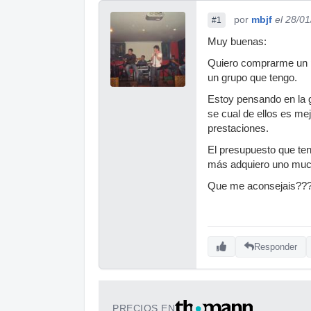
por
mbjf
el 28/0
#1
Muy buenas:
Quiero comprarme un pi
un grupo que tengo.
Estoy pensando en la 
se cual de ellos es me
prestaciones.
El presupuesto que te
más adquiero uno mucho
Que me aconsejais??
Responder
PRECIOS EN