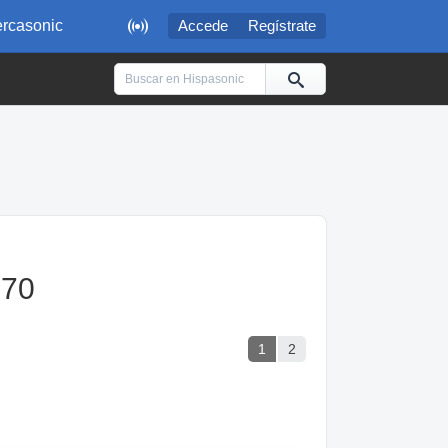

rcasonic
Accede
Regístrate
170
1
2