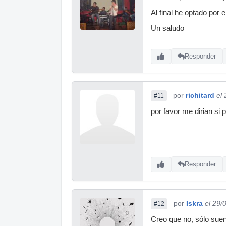
Al final he optado por
Un saludo
Responder
por
richitard
el
#11
por favor me dirian si
Responder
por
Iskra
el 29/
#12
Creo que no, sólo suen