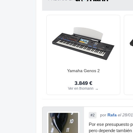
Yamaha Genos 2
3.849 €
Ver en thomann
→
por
Rafa
el 28/0
#2
Por ese presupuesto pu
pero depende también 