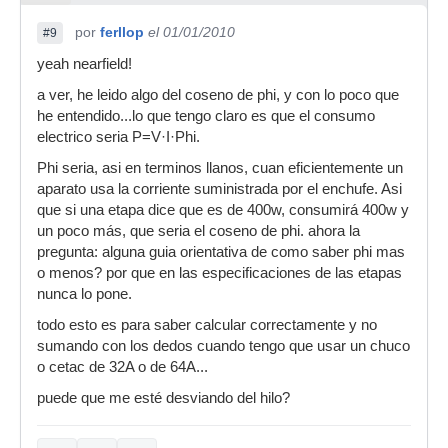
por
ferllop
el 01/01/2010
#9
yeah nearfield!
a ver, he leido algo del coseno de phi, y con lo poco que
he entendido...lo que tengo claro es que el consumo
electrico seria P=V·I·Phi.
Phi seria, asi en terminos llanos, cuan eficientemente un
aparato usa la corriente suministrada por el enchufe. Asi
que si una etapa dice que es de 400w, consumirá 400w y
un poco más, que seria el coseno de phi. ahora la
pregunta: alguna guia orientativa de como saber phi mas
o menos? por que en las especificaciones de las etapas
nunca lo pone.
todo esto es para saber calcular correctamente y no
sumando con los dedos cuando tengo que usar un chuco
o cetac de 32A o de 64A...
puede que me esté desviando del hilo?