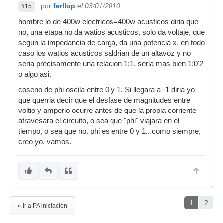
por
ferllop
el 03/01/2010
#15
hombre lo de 400w electricos=400w acusticos diria que
no, una etapa no da watios acusticos, solo da voltaje, que
segun la impedancia de carga, da una potencia x. en todo
caso los watios acusticos saldrian de un altavoz y no
seria precisamente una relacion 1:1, seria mas bien 1:0'2
o algo asi.
coseno de phi oscila entre 0 y 1. Si llegara a -1 diria yo
que querria decir que el desfase de magnitudes entre
voltio y amperio ocurre antes de que la propia corriente
atravesara el circuito, o sea que "phi" viajara en el
tiempo, o sea que no. phi es entre 0 y 1...como siempre,
creo yo, vamos.
1
2
« Ir a PA iniciación