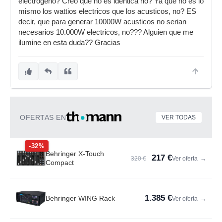
electrogeno? Creo que no es identica no? Ya que no es lo
mismo los wattios electricos que los acusticos, no? ES
decir, que para generar 10000W acusticos no serian
necesarios 10.000W electricos, no??? Alguien que me
ilumine en esta duda?? Gracias
OFERTAS EN
VER TODAS
-32%
Behringer X-Touch
217 €
320 €
Ver oferta
→
Compact
1.385 €
Behringer WING Rack
Ver oferta
→