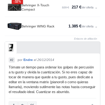
-32%
Behringer X-Touch
217 €
320 €
Ver oferta
→
Compact
1.385 €
Behringer WING Rack
Ver oferta
→
Enlaces de afiliación
por
Endre
el 26/12/2014
#2
Tómate un tiempo para ordenar los golpes de percusión
a tu gusto y olvida la cuantización. Si no eres capaz de
tocar de manera que quede a tu gusto, pues dedícate a
editar en la ventana matrix (pianoroll o como quieras
llamarla), moviendo sutilmente las notas hasta conseguir
el resultado ideal. Cuantizar es aburrido.