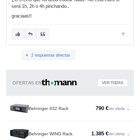
será 1h, 2h o 4h pinchando..
graciaas!!
2 respuestas directas
OFERTAS EN
VER TODAS
790 €
Behringer X32 Rack
Ver oferta
→
1.385 €
Behringer WING Rack
Ver oferta
→