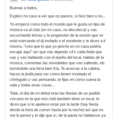
Buenas a todos,
Explico mi caso a ver que os parece, si hice bien o no...
Yo empecé como todo el mundo que le gusta un tipo de
música va al club (en mi caso, no discoteca) y vas
escuchando temas y la progresión de la sesión que se
está marcando el dj invitado o el residente y te dices a ti
mismo, "creo que lo que yo pincho en mi casa podría
encajar aquí" así que vas dejando cd's cada finde que
vas y vas hablando con el dueño del local, hablas de la
música, comentas las novedades que van saliendo, etc
tomándote una birra bien fría. Te acercas a la cabina,
haces la jirafa para ver como tienen montado el
chiringuito y vas pensando, te fijas en cómo suena la
sala y todas esas cosas...
Total, el día de mi debut eran las fiestas de un pueblo
cercano en la que ese club también tiene un local, te
dicen que si te apetece estar por la tarde (hay fiesta
desde la hora de comer hasta por la noche) así que no
me lo pensé y le dije que sí, de la pasta no hablamos ya