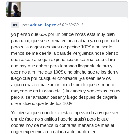
por
adrian_lopez
el 03/10/2011
#9
yo pienso que 60€ por un par de horas esta muy bien
para un dj que se estrena en una cabian ya no por nada
pero si la cagas despues de pedirle 100€ a mi por lo
menos se me caeria la cara de verguenza nose pienso
que se cobra segun experiencia en cabina, esta claro
que hay que cobrar pero tampoco llegar aki de pro y
decir no a mi me das 100€ o no pincho que te los den y
luego que por cualquier chorraada (ya sean nervios
alguna mala ecualizacion por el sonido que es mucho
mayor que en tu casa etc..) la cages y son cosas tontas
pero al ser amateur pasan y luego despues de cagarla
dile al dueño que te de tus 100€.
Yo pienso que cuando se esta empezando ahy que ser
umilde (que no significa hacerlo gratis) pero lo que
cobres hoy de menos lo cobraras mañana de mas al
coger experiencia en cabina ante publico ect..