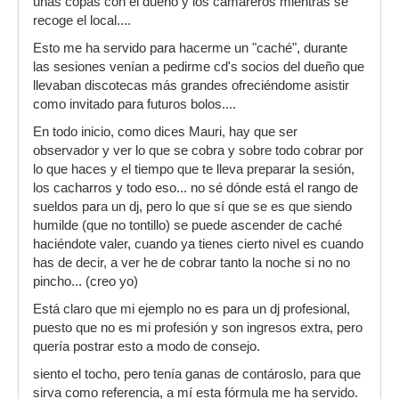
unas copas con el dueño y los camareros mientras se
recoge el local....
Esto me ha servido para hacerme un "caché", durante
las sesiones venían a pedirme cd's socios del dueño que
llevaban discotecas más grandes ofreciéndome asistir
como invitado para futuros bolos....
En todo inicio, como dices Mauri, hay que ser
observador y ver lo que se cobra y sobre todo cobrar por
lo que haces y el tiempo que te lleva preparar la sesión,
los cacharros y todo eso... no sé dónde está el rango de
sueldos para un dj, pero lo que sí que se es que siendo
humilde (que no tontillo) se puede ascender de caché
haciéndote valer, cuando ya tienes cierto nivel es cuando
has de decir, a ver he de cobrar tanto la noche si no no
pincho... (creo yo)
Está claro que mi ejemplo no es para un dj profesional,
puesto que no es mi profesión y son ingresos extra, pero
quería postrar esto a modo de consejo.
siento el tocho, pero tenía ganas de contároslo, para que
sirva como referencia, a mí esta fórmula me ha servido.