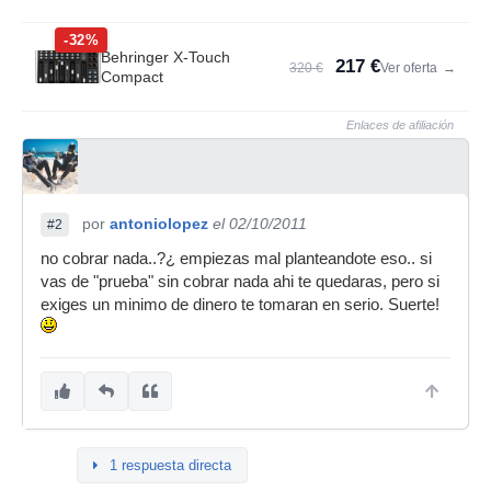
-32%
Behringer X-Touch
217 €
320 €
Ver oferta
→
Compact
Enlaces de afiliación
por
antoniolopez
el 02/10/2011
#2
no cobrar nada..?¿ empiezas mal planteandote eso.. si
vas de "prueba" sin cobrar nada ahi te quedaras, pero si
exiges un minimo de dinero te tomaran en serio. Suerte!
1 respuesta directa