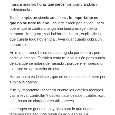
música más las horas que perdemos comprándola y
ordenándola .
Todos empiezan siendo amateurs ,
lo importante es
que no se note mucho
, no ir de crack por la vida , pero
que el que te contrata tenga una buena imagen de tu
persona . Ir seguro , y al hablar de dinero , explicarle lo
que cuesta todo hoy en día . Averiguar cuanto cobra un
camarero .
En mis primeros bolos estaba cagado por dentro , pero
nadie lo notaba . También tenía mucha ilusión pero nunca
dejaba que se notara demasiado , porque el empresario
siempre se aprovecha de esto .
Hablar poco es la clave , que no se note el desespero por
subir a la cabina .
Y muy importante : tener en cuenta los detalles técnicos ,
vas a llevar controller ? cables balanceados , cables rca ,
etc , hasta un alargador es útil a veces .
La imagen en general : hay algo para lo que nunca
tenemos una segunda oportunidad y eso es
LA