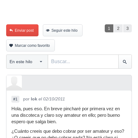
1
2
3
Enviar post
Seguir este hilo
Marcar como favorito
por
lok
el 02/10/2011
#1
Hola, pues eso. En breve pincharé por primera vez en
una discoteca y claro soy amateur en ello; pero bueno
espero que salga bien.
¿Cuánto creeis que debo cobrar por ser amateur y eso?
¿O creeis que no debo cobrar nada? No está claro si