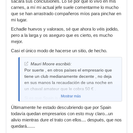
sacará sus conclusiones. Lo sé por que lo vivo en mis
carnes, a mí mi actual jefe suele comentarme lo mucho
que se han arrastrado compañeros míos para pinchar en
mi lugar.
Echadle huevos y valoraos, sé que ahora lo véis jodido,
pero a la larga y os aseguro que es cierto, es mucho
mejor.
Casi el único modo de hacerse un sitio, de hecho.
Mauri Moore escribió:
Por suerte , en otros países el empresario que
tiene un club medianamente decente , no deja
en sus manos la recaudación de una noche en
un chaval amateur que le cobra 50 € .
Mostrar más
Si es que Spain is different !
Últimamente he estado descubriendo que por Spain
todavía quedan empresarios con esto muy claro...un
alivio mientras dure el trato con ellos.... después, que nos
quedará.......