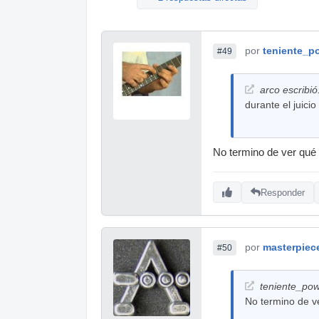
por
teniente_p
#49
arco escribió
durante el juici
No termino de ver qué 
Responder
por
masterpiec
#50
teniente_powe
No termino de ve