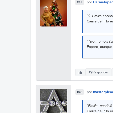
por
Carmelope
#47
Emilio escrib
Cierre del hilo en
"Two me now (spa
Espero, aunque 
Responder
por
masterpiec
#48
"Emilio" escribió
Cierre del hilo en