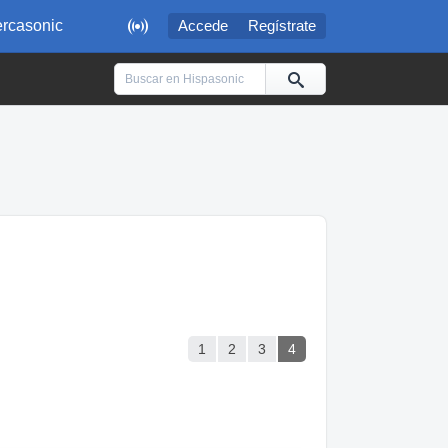

rcasonic
Accede
Regístrate
1
2
3
4