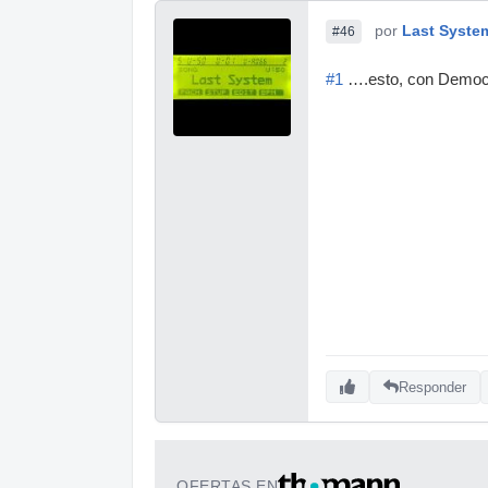
por
Last Syste
#46
#1
….esto, con Democr
Responder
OFERTAS EN