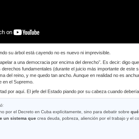
ando su árbol está cayendo no es nuevo ni imprevisible.
apelar a una democracia por encima del derecho". Es decir: digo que t
s derechos fundamentales (durante el juicio más importante de este si
ma del reino, y me quedo tan ancho. Aunque en realidad no es anchura;
e en el Supremo.
ertad por aquí. El jefe del Estado piando por su cabeza cuando deberí
ió:
c no por el Decreto en Cuba explícitamente, sino para debatir sobre
qué 
ne un sistema que
crea deuda, pobreza, aliención por el trabajo y el 