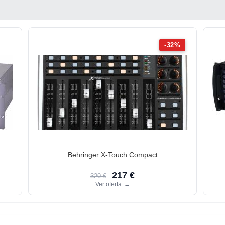
-32%
Behringer X-Touch Compact
217 €
320 €
Ver oferta
→