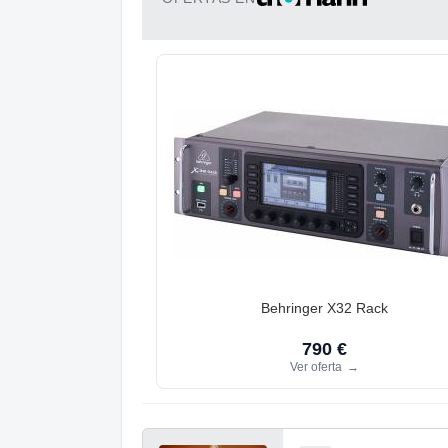
Behringer X32 Rack
790 €
Ver oferta
→