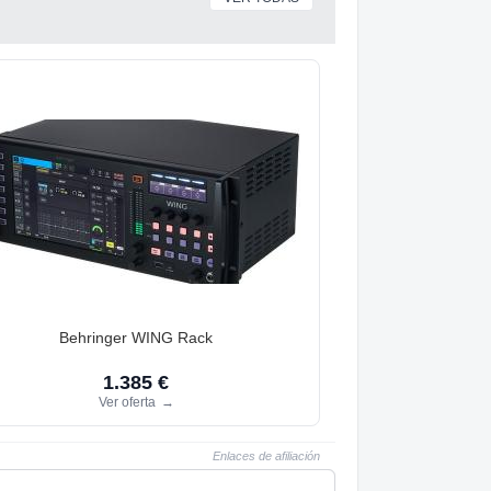
Behringer WING Rack
1.385 €
Ver oferta
→
Enlaces de afiliación