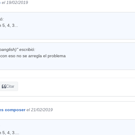
c
el 19/02/2019
ió:
 5, 4, 3...
nglish)" escribió:
con eso no se arregla el problema
Citar
es composer
el 21/02/2019
:
 5, 4, 3....