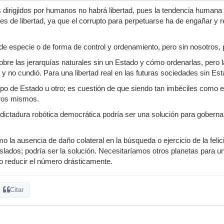
dirigjidos por humanos no habrá libertad, pues la tendencia humana a
les de libertad, ya que el corrupto para perpetuarse ha de engañar y 
 especie o de forma de control y ordenamiento, pero sin nosotros, 
obre las jerarquías naturales sin un Estado y cómo ordenarlas, pero 
 y no cundió. Para una libertad real en las futuras sociedades sin Est
ipo de Estado u otro; es cuestión de que siendo tan imbéciles como
ros mismos.
dictadura robótica democrática podría ser una solución para gober
mo la ausencia de daño colateral en la búsqueda o ejercicio de la felici
ados; podría ser la solución. Necesitaríamos otros planetas para u
o reducir el número drásticamente.
Citar