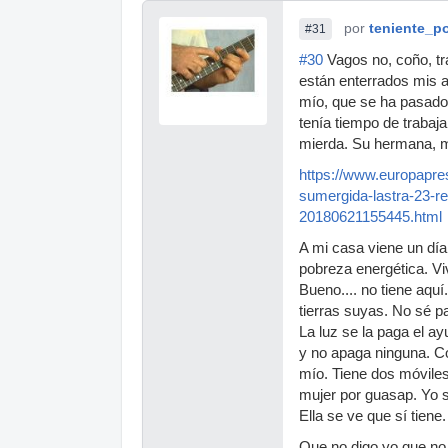
por
teniente_p
#31
#30
Vagos no, coño, tra
están enterrados mis a
mío, que se ha pasado 
tenía tiempo de trabaj
mierda. Su hermana, mi
https://www.europapr
sumergida-lastra-23-
20180621155445.html
A mi casa viene un dí
pobreza energética. Vi
Bueno.... no tiene aqu
tierras suyas. No sé p
La luz se la paga el a
y no apaga ninguna. Co
mío. Tiene dos móvile
mujer por guasap. Yo s
Ella se ve que sí tiene.
Que no digo yo que no 