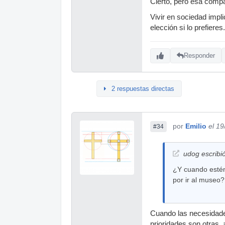
Cierto, pero esa compa
Vivir en sociedad impli
elección si lo prefieres.
Responder
2 respuestas directas
por
Emilio
el 1
#34
udog escribió
¿Y cuando estén 
por ir al museo?
Cuando las necesidades
prioridades son otras. 