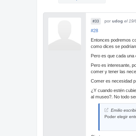
por
udog
el 19
#33
#28
Entonces podremos conc
como dices se podrían 
Pero es que cada una d
Pero es interesante, po
comer y tener las nec
Comer es necesidad par
¿Y cuando estén cubiert
al museo?. No todo se
Emilio escrib
Poder elegir ent