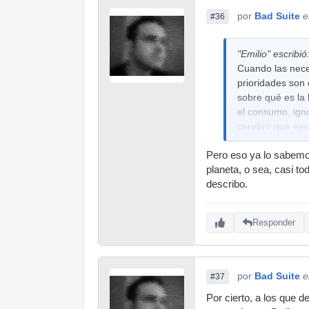
por
Bad Suite
e
#36
"Emilio" escribió
Cuando las neces
prioridades son 
sobre qué es la 
el consumo, igno
cerebro que eje
Pero eso ya lo sabemos
planeta, o sea, casi to
describo.
Responder
por
Bad Suite
e
#37
Por cierto, a los que 