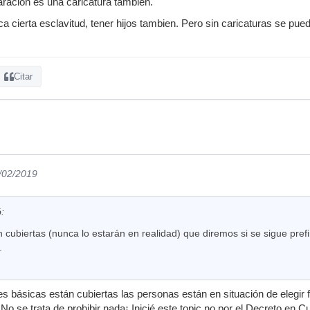
ración es una caricatura tambien.
ca cierta esclavitud, tener hijos tambien. Pero sin caricaturas se puede
Citar
9/02/2019
:
cubiertas (nunca lo estarán en realidad) que diremos si se sigue prefiri
.
 básicas están cubiertas las personas están en situación de elegir fú
¡No se trata de prohibir nada¡ Inicié este topic no por el Decreto en 