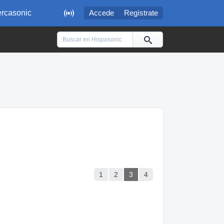

rcasonic
Accede
Regístrate
1
2
3
4