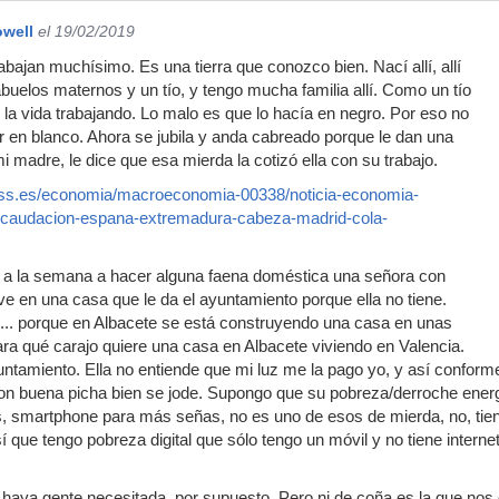
owell
el 19/02/2019
bajan muchísimo. Es una tierra que conozco bien. Nací allí, allí
buelos maternos y un tío, y tengo mucha familia allí. Como un tío
la vida trabajando. Lo malo es que lo hacía en negro. Por eso no
ar en blanco. Ahora se jubila y anda cabreado porque le dan una
 madre, le dice que esa mierda la cotizó ella con su trabajo.
ess.es/economia/macroeconomia-00338/noticia-economia-
recaudacion-espana-extremadura-cabeza-madrid-cola-
a a la semana a hacer alguna faena doméstica una señora con
ve en una casa que le da el ayuntamiento porque ella no tiene.
í.... porque en Albacete se está construyendo una casa en unas
ara qué carajo quiere una casa en Albacete viviendo en Valencia.
yuntamiento. Ella no entiende que mi luz me la pago yo, y así confor
n buena picha bien se jode. Supongo que su pobreza/derroche energé
s, smartphone para más señas, no es uno de esos de mierda, no, tie
í que tengo pobreza digital que sólo tengo un móvil y no tiene intern
haya gente necesitada, por supuesto. Pero ni de coña es la que nos