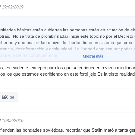
l 19/02/2019
:
idades básicas están cubiertas las personas están en situación de elegi
otras. ¡No se trata de prohibir nada¡ Inicié este topic no por el Decret
libertad y qué posibilidad o nivel de libertad tiene un sistema que crea 
rancia, desinformación y desigualdad. La libertad empieza por poder el
cuta el sistema contínuamente.
Mostrar más
, es evidente, excepto para los que se enriquecen o viven medianam
dos los que estamos escribiendo en este foro! jeje Es la triste realidad
Citar
l 19/02/2019
defienden las bondades soviéticas, recordar que Stalin mató a tanta