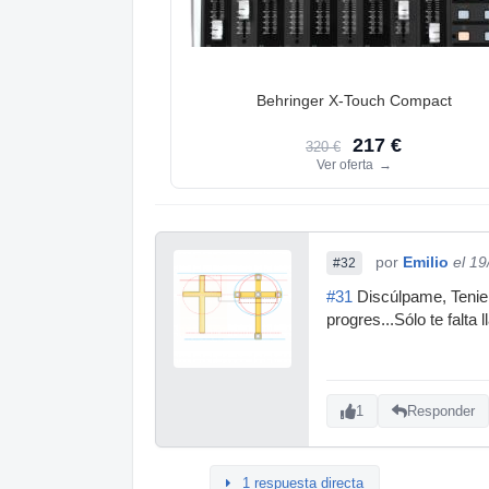
Behringer X-Touch Compact
217 €
320 €
Ver oferta
→
por
Emilio
el 1
#32
#31
Discúlpame, Tenien
progres...Sólo te falt
1
Responder
1 respuesta directa