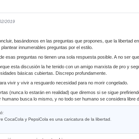
/02/2019
luir, basándonos en las preguntas que propones, que la libertad en
plantear innumerables preguntas por el estilo.
e esas preguntas no tienen una sola respuesta posible. A no ser qu
rque esta discusión la he tenido con un amigo marxista de pro y según
esidades básicas cubiertas. Discrepo profundamente.
a vivir y vivir a resguardo necesidad para no morir congelado.
as (nunca lo estarán en realidad) que diremos si se sigue prefiriendo el
r humano busca lo mismo, y no todo ser humano se considera libre 
ió:
re CocaCola y PepsiCola es una caricatura de la libertad.