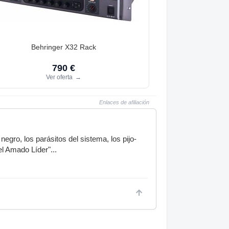
Behringer X32 Rack
790 €
Ver oferta
→
Enlaces de afiliación
gro, los parásitos del sistema, los pijo-
l Amado Líder"...