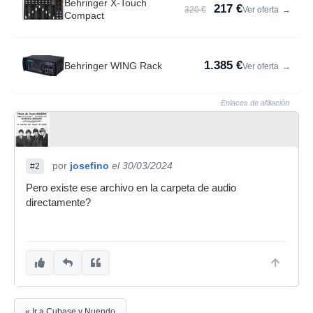
Behringer X-Touch
217 €
320 €
Ver oferta
→
Compact
1.385 €
Behringer WING Rack
Ver oferta
→
Enlaces de afiliación
por
josefino
el 30/03/2024
#2
Pero existe ese archivo en la carpeta de audio
directamente?
« Ir a Cubase y Nuendo