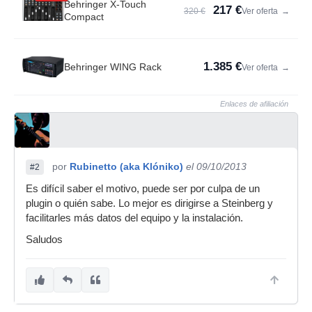
Behringer X-Touch
217 €
320 €
Ver oferta
→
Compact
1.385 €
Behringer WING Rack
Ver oferta
→
Enlaces de afiliación
por
Rubinetto (aka Klóniko)
el 09/10/2013
#2
Es difícil saber el motivo, puede ser por culpa de un
plugin o quién sabe. Lo mejor es dirigirse a Steinberg y
facilitarles más datos del equipo y la instalación.
Saludos