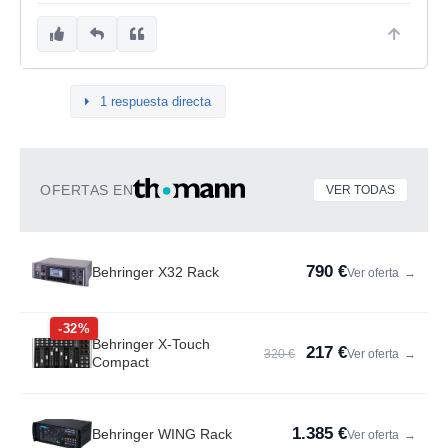
1 respuesta directa
OFERTAS EN
VER TODAS
790 €
Behringer X32 Rack
Ver oferta
→
-32%
Behringer X-Touch
217 €
320 €
Ver oferta
→
Compact
1.385 €
Behringer WING Rack
Ver oferta
→