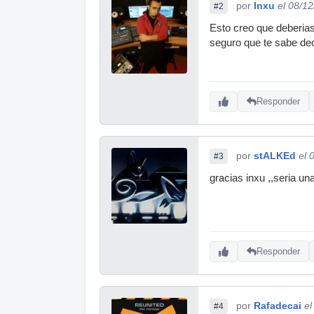
por
Inxu
el 08/1
#2
Esto creo que deberias 
seguro que te sabe deci
Responder
por
stALKEd
el 
#3
gracias inxu ,,seria un
Responder
por
Rafadecai
el
#4