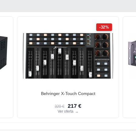
-32%
Behringer X-Touch Compact
217 €
320 €
Ver oferta
→