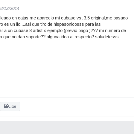
08/12/2014
bleado en cajas me aparecio mi cubase vst 3.5 original,me pasado
 es un lio.,,,asi que tiro de hispasonicosss para las
ar a un cubase 8 artist x ejemplo (previo pago )??? mi numero de
era que no dan soporte?? alguna idea al respecto? saludetesss
Citar