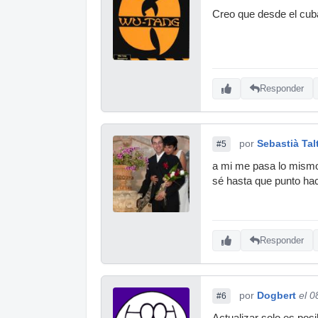
Creo que desde el cuba
Responder
por
Sebastià Tal
#5
a mi me pasa lo mismo.
sé hasta que punto hac
Responder
por
Dogbert
el 0
#6
Actualizar solo es pos