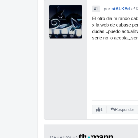
por
stALKEd
el 
#1
El otro dia mirando ca
x la web de cubase pero
dudas...puedo actualiz
serie no lo acepta,,,s
1
Responder
OFERTAS EN