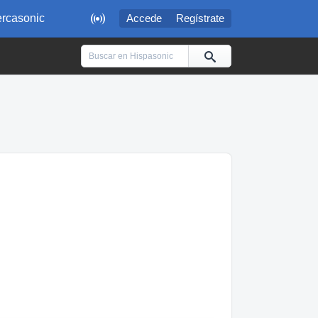

rcasonic
Accede
Regístrate