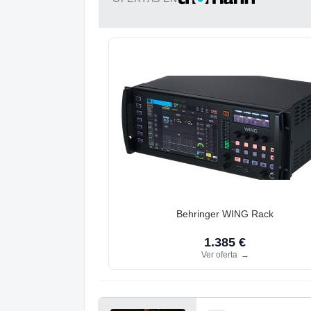
Behringer WING Rack
1.385 €
Ver oferta
→