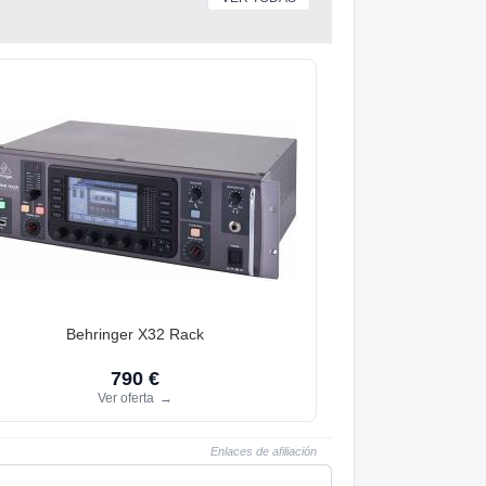
Behringer X32 Rack
790 €
Ver oferta
→
Enlaces de afiliación