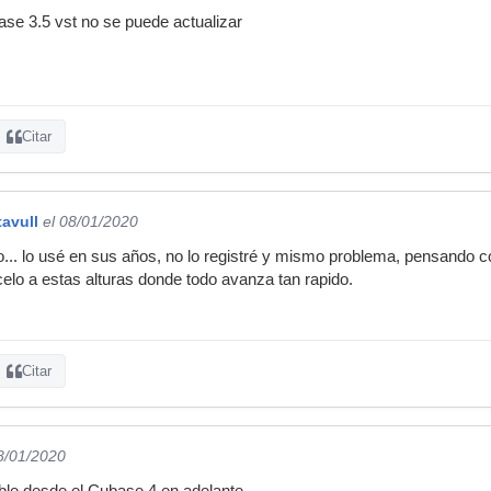
se 3.5 vst no se puede actualizar
Citar
tavull
el 08/01/2020
.. lo usé en sus años, no lo registré y mismo problema, pensando con
elo a estas alturas donde todo avanza tan rapido.
Citar
8/01/2020
ible desde el Cubase 4 en adelante.