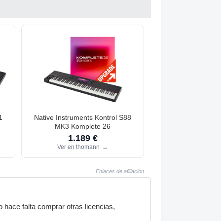
1
Native Instruments Kontrol S88
MK3 Komplete 26
1.189 €
Ver en thomann
→
Enlaces de afiliación
 hace falta comprar otras licencias,