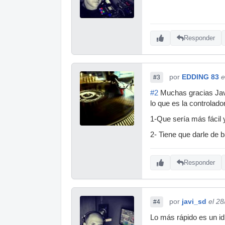
Responder
por
EDDING 83
e
#3
#2
Muchas gracias Javi,
lo que es la controlado
1-Que sería más fácil y
2- Tiene que darle de b
Responder
por
javi_sd
el 2
#4
Lo más rápido es un id