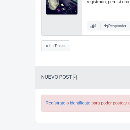
registrado, pero sí una 
1
Responder
« Ir a Traktor
NUEVO POST
×
Regístrate
o
identifícate
para poder postear e