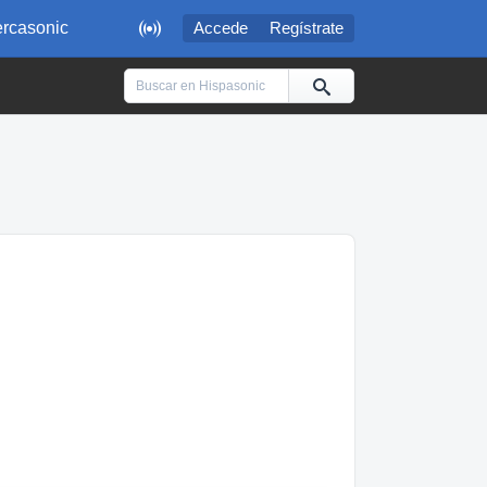

rcasonic
Accede
Regístrate