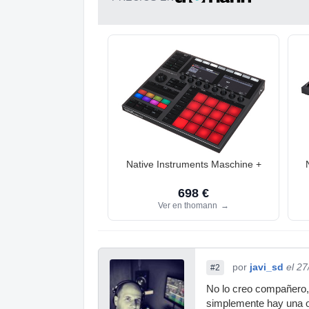
Native Instruments Maschine +
698 €
Ver en thomann
→
por
javi_sd
el 2
#2
No lo creo compañero, 
simplemente hay una opc