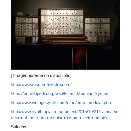
[ Imagen externa no disponible ]
http://www.rossum-electro.com/
https://en.wikipedia.org/wiki/E-mu_Modular_System
http://www.vintagesynth.com/emu/emu_modular.php
http://www.synthtopia.com/content/2015/10/31/is-this-the-
return-of-the-e-mu-modular-rossum-electro-music/
Saludos!