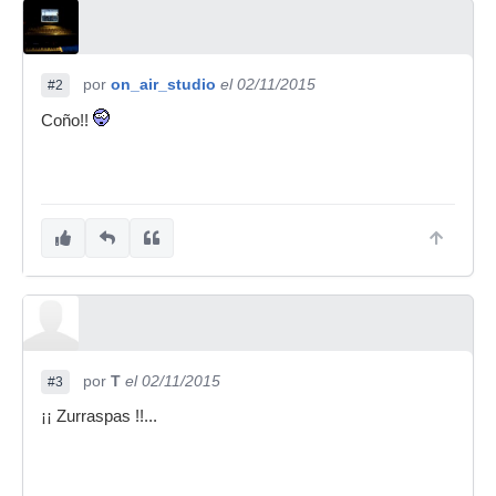
por
on_air_studio
el 02/11/2015
#2
Coño!!
por
T
el 02/11/2015
#3
¡¡ Zurraspas !!...