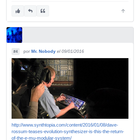
por
Mr. Nobody
el 09/01/2016
#4
http://www.synthtopia.com/content/2016/01/08/dave-
rossum-teases-evolution-synthesizer-is-this-the-return-
of-the-e-mu-modular-system/