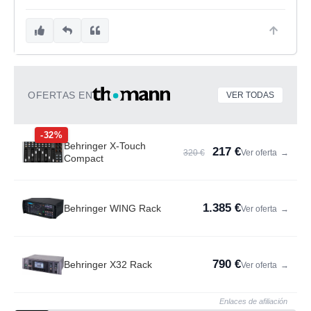
OFERTAS EN
VER TODAS
-32%
Behringer X-Touch
217 €
320 €
Ver oferta
→
Compact
1.385 €
Behringer WING Rack
Ver oferta
→
790 €
Behringer X32 Rack
Ver oferta
→
Enlaces de afiliación