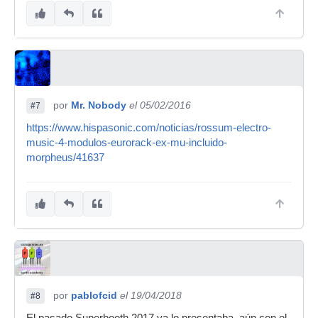
por
Mr. Nobody
el 05/02/2016
#7
https://www.hispasonic.com/noticias/rossum-electro-
music-4-modulos-eurorack-ex-mu-incluido-
morpheus/41637
por
pablofcid
el 19/04/2018
#8
El pasado Superbooth 2017 ya lo presentaba, aún con el