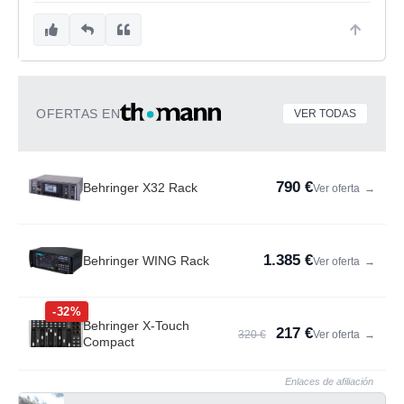
OFERTAS EN
VER TODAS
790 €
Behringer X32 Rack
Ver oferta
→
1.385 €
Behringer WING Rack
Ver oferta
→
-32%
Behringer X-Touch
217 €
320 €
Ver oferta
→
Compact
Enlaces de afiliación