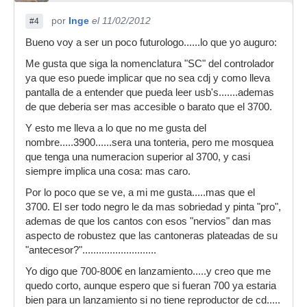
por
Inge
el 11/02/2012
#4
Bueno voy a ser un poco futurologo......lo que yo auguro:
Me gusta que siga la nomenclatura "SC" del controlador
ya que eso puede implicar que no sea cdj y como lleva
pantalla de a entender que pueda leer usb's.......ademas
de que deberia ser mas accesible o barato que el 3700.
Y esto me lleva a lo que no me gusta del
nombre.....3900......sera una tonteria, pero me mosquea
que tenga una numeracion superior al 3700, y casi
siempre implica una cosa: mas caro.
Por lo poco que se ve, a mi me gusta.....mas que el
3700. El ser todo negro le da mas sobriedad y pinta "pro",
ademas de que los cantos con esos "nervios" dan mas
aspecto de robustez que las cantoneras plateadas de su
"antecesor?"...........................
Yo digo que 700-800€ en lanzamiento.....y creo que me
quedo corto, aunque espero que si fueran 700 ya estaria
bien para un lanzamiento si no tiene reproductor de cd.....