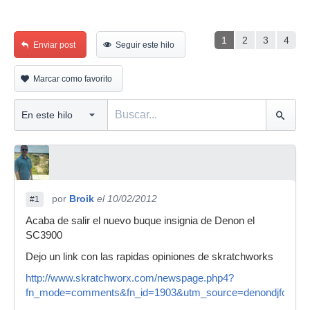
1
2
3
4
Enviar post
Seguir este hilo
Marcar como favorito
por
Broik
el 10/02/2012
#1
Acaba de salir el nuevo buque insignia de Denon el
SC3900
Dejo un link con las rapidas opiniones de skratchworks
http://www.skratchworx.com/newspage.php4?
fn_mode=comments&fn_id=1903&utm_source=denondjforum