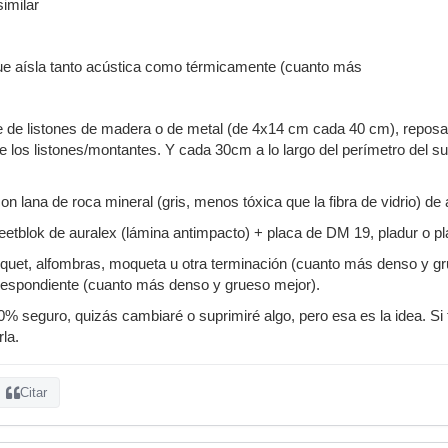
imilar
que aísla tanto acústica como térmicamente (cuanto más
se de listones de madera o de metal (de 4x14 cm cada 40 cm), reposa
de los listones/montantes. Y cada 30cm a lo largo del perímetro del s
on lana de roca mineral (gris, menos tóxica que la fibra de vidrio) d
eetblok de auralex (lámina antimpacto) + placa de DM 19, pladur o p
arquet, alfombras, moqueta u otra terminación (cuanto más denso y g
rrespondiente (cuanto más denso y grueso mejor).
0% seguro, quizás cambiaré o suprimiré algo, pero esa es la idea. Si
la.
Citar