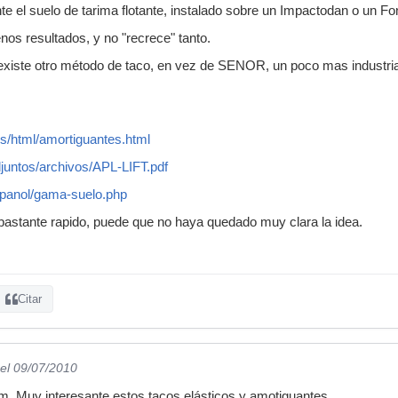
e el suelo de tarima flotante, instalado sobre un Impactodan o un
os resultados, y no "recrece" tanto.
xiste otro método de taco, en vez de SENOR, un poco mas industrial
s/html/amortiguantes.html
djuntos/archivos/APL-LIFT.pdf
spanol/gama-suelo.php
bastante rapido, puede que no haya quedado muy clara la idea.
Citar
el 09/07/2010
m. Muy interesante estos tacos elásticos y amotiguantes.