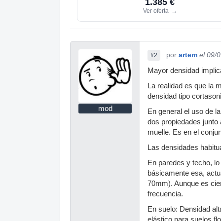
1.385 €
Ver oferta
→
por
artem
el 09/
#2
Mayor densidad implic
La realidad es que la m
densidad tipo cortaso
mod
En general el uso de 
dos propiedades junto 
muelle. Es en el conju
Las densidades habitua
En paredes y techo, lo
básicamente esa, actua
70mm). Aunque es cier
frecuencia.
En suelo: Densidad alt
elástico para suelos f