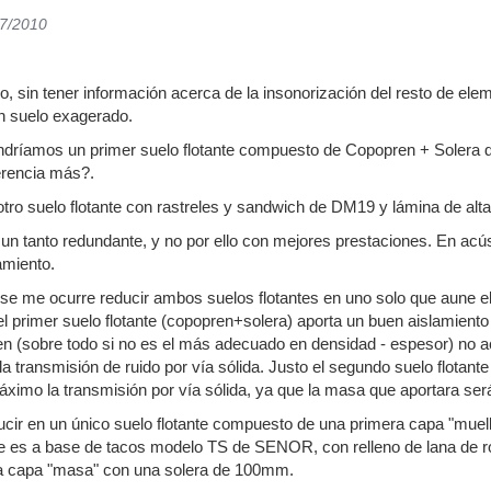
07/2010
do, sin tener información acerca de la insonorización del resto de ele
n suelo exagerado.
ndríamos un primer suelo flotante compuesto de Copopren + Soler
erencia más?.
 otro suelo flotante con rastreles y sandwich de DM19 y lámina de alt
n tanto redundante, y no por ello con mejores prestaciones. En acús
amiento.
me ocurre reducir ambos suelos flotantes en uno solo que aune el a
el primer suelo flotante (copopren+solera) aporta un buen aislamiento
en (sobre todo si no es el más adecuado en densidad - espesor) no 
la transmisión de ruido por vía sólida. Justo el segundo suelo flotant
áximo la transmisión por vía sólida, ya que la masa que aportara ser
ucir en un único suelo flotante compuesto de una primera capa "muelle
 es a base de tacos modelo TS de SENOR, con relleno de lana de ro
la capa "masa" con una solera de 100mm.