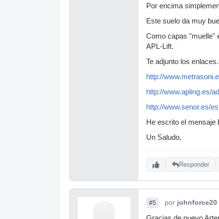
Por encima simplement
Este suelo da muy buen
Como capas "muelle" e
APL-Lift.
Te adjunto los enlaces.
http://www.metrasoni.e
http://www.apling.es/a
http://www.senor.es/e
He escrito el mensaje 
Un Saludo,
Responder
por
johnforce20
#5
Gracias de nuevo Arte