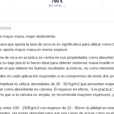
790 €
Ver oferta
→
07/2010
a mayor masa, mejor aislamiento.
asa que aporta la lana de roca no es significativa para utilizar como
nic aporta mayor masa en menor espesor.
lana de roca en acústica se centra en sus propiedades como absorbe
a su bajo precio lo hacen ideal para obtener sistemas masa-muelle-
nto el que obtiene los buenos resultados acústicos, no como elemento
les en cada aplicación responden a un compromiso de estas dos propi
 habitual es utilizar densidades de 30 - 50 Kg/m3 que presentan mejor
r como absorbente en cámara. El espesor en efecto, "a la practica", 
to que si la cámara es amplia, se recomienda mayores espesores, pa
a, entre 100 - 150Kg/m3 con espesor de 10 - 30mm la utilidad en es
lotantes, necesitas densidad para que sea capaz de actuar como muell