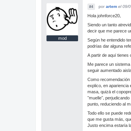
por
artem
el 09/
#4
Hola johnforce20,
Siendo un tanto atrevi
decir que me parece u
mod
Según he entendido te
podrías dar alguna ref
A partir de aquí tienes
Me parece un sistema u
seguir aumentado aisl
Como recomendación se 
explico, en apariencia 
masa, quizá el copopr
"muelle", perjudicando 
punto, reduciendo al m
Todo ello se puede red
que me gusta más, que
Justo encima estaría 