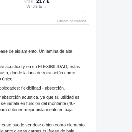
217 €
320 €
Ver oferta
→
Enlaces de afiliación
 base de aislamiento. Un lamina de alta
nte acústico y en su FLEXIBILIDAD, estas
masa, donde la lana de roca actúa como
 único.
edades: flexibilidad - absorción.
 absorción acústica, ya que su utilidad es
se instala en función del montante (40-
ra obtener mejor aislamiento en baja
te caso puede ser dos: o bien como elemento
e ante ciertas cargas (si fuese de baja