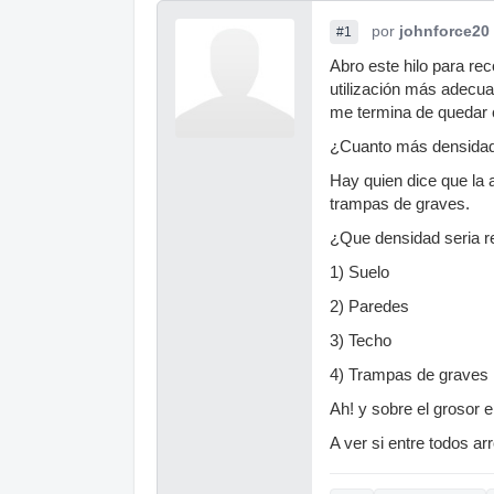
por
johnforce20
#1
Abro este hilo para re
utilización más adecu
me termina de quedar c
¿Cuanto más densidad 
Hay quien dice que la 
trampas de graves.
¿Que densidad seria 
1) Suelo
2) Paredes
3) Techo
4) Trampas de graves
Ah! y sobre el grosor
A ver si entre todos a