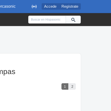

rcasonic
Accede
Regístrate
ampas
1
2