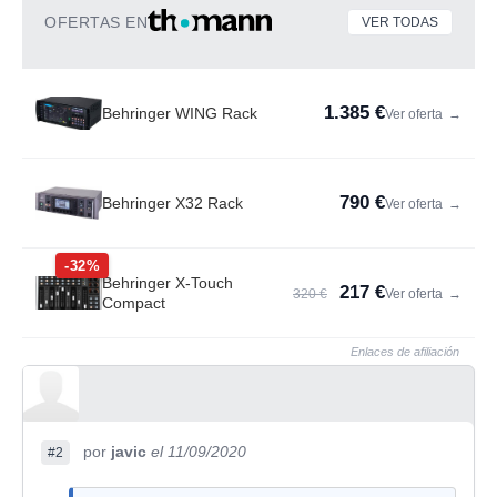
OFERTAS EN
VER TODAS
1.385 €
Behringer WING Rack
Ver oferta
→
790 €
Behringer X32 Rack
Ver oferta
→
-32%
Behringer X-Touch
217 €
320 €
Ver oferta
→
Compact
Enlaces de afiliación
por
javic
el 11/09/2020
#2