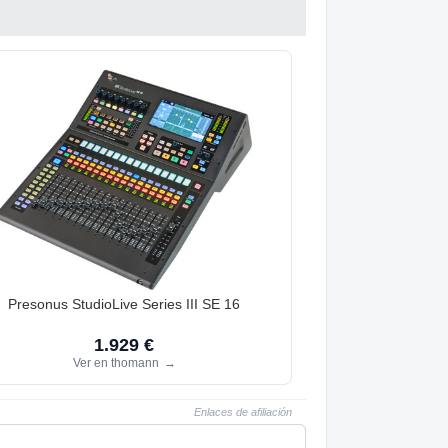
Presonus StudioLive Series III SE 16
1.929 €
Ver en thomann
→
Enlaces de afiliación