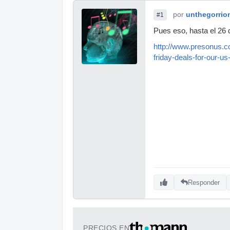
por
unthegorrio
#1
Pues eso, hasta el 26
http://www.presonus.c
friday-deals-for-our-u
Responder
PRECIOS EN