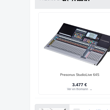
Presonus StudioLive 64S
3.477 €
Ver en thomann
→