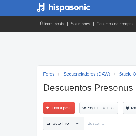
Últimos posts
Soluciones
Consejos de compra
Foros
Secuenciadores (DAW)
Studio 
Descuentos Presonus p
Enviar post
Seguir este hilo
Ma