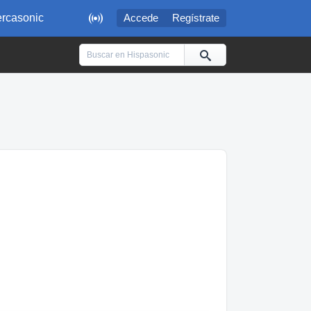

rcasonic
Accede
Regístrate