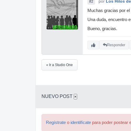
por
Los Hilos de
#2
Muchas gracias por el 
Una duda, encuentro el
Bueno, gracias.
Responder
« Ir a Studio One
NUEVO POST
×
Regístrate
o
identifícate
para poder postear e