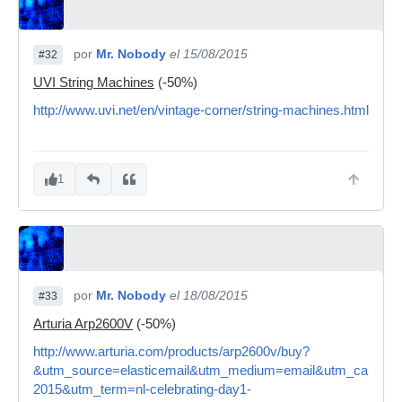
por
Mr. Nobody
el 15/08/2015
#32
UVI String Machines
(-50%)
http://www.uvi.net/en/vintage-corner/string-machines.html
1
por
Mr. Nobody
el 18/08/2015
#33
Arturia Arp2600V
(-50%)
http://www.arturia.com/products/arp2600v/buy?
&utm_source=elasticemail&utm_medium=email&utm_campaig
2015&utm_term=nl-celebrating-day1-