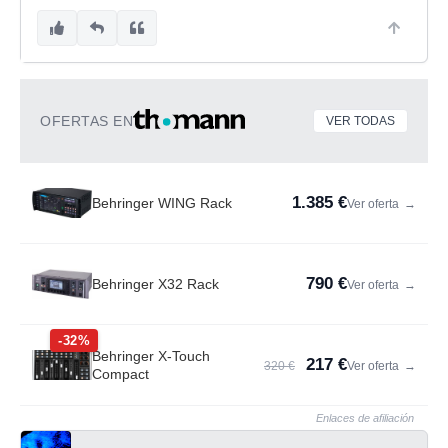
OFERTAS EN
VER TODAS
1.385 €
Behringer WING Rack
Ver oferta
→
790 €
Behringer X32 Rack
Ver oferta
→
-32%
Behringer X-Touch
217 €
320 €
Ver oferta
→
Compact
Enlaces de afiliación