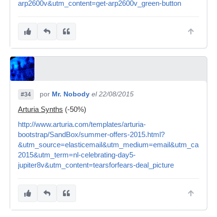
arp2600v&utm_content=get-arp2600v_green-button
por
Mr. Nobody
el 22/08/2015
#34
Arturia Synths
(-50%)
http://www.arturia.com/templates/arturia-
bootstrap/SandBox/summer-offers-2015.html?
&utm_source=elasticemail&utm_medium=email&utm_campaign=
2015&utm_term=nl-celebrating-day5-
jupiter8v&utm_content=tearsforfears-deal_picture