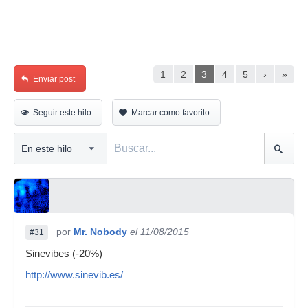
1
2
3
4
5
›
»
Enviar post
Seguir este hilo
Marcar como favorito
por
Mr. Nobody
el 11/08/2015
#31
Sinevibes (-20%)
http://www.sinevib.es/