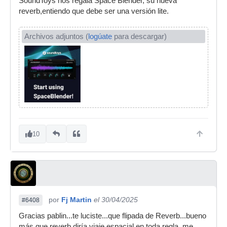
SoundToys nos regala Space Blender, su nueva
reverb,entiendo que debe ser una versión lite.
Archivos adjuntos (
logúate
para descargar)
10
por
Fj Martin
el 30/04/2025
#6408
Gracias pablin...te luciste...que flipada de Reverb...bueno
más que reverb diría viaje espacial en toda regla ,me