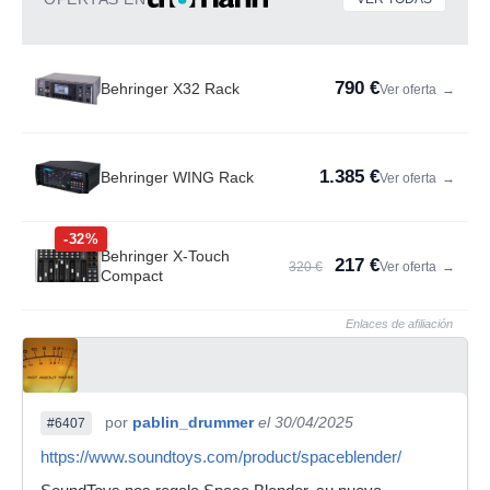
790 €
Behringer X32 Rack
Ver oferta
→
1.385 €
Behringer WING Rack
Ver oferta
→
-32%
Behringer X-Touch
217 €
320 €
Ver oferta
→
Compact
Enlaces de afiliación
por
pablin_drummer
el 30/04/2025
#6407
https://www.soundtoys.com/product/spaceblender/