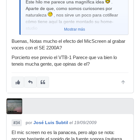
Este hilo me parece una magnífica idea
.
Aparte de que, como somos curiosones por
naturaleza
, nos sirve un poco para cotillear
cómo tiene aquí la gente montado su home-
studio
Mostrar más
Buenas, Notas mucho el efecto del MicScreen al grabar
voces con el SE 2200A?
Porcierto ese previo el VTB-1 Parece que va bien lo
teneis mucha gente, que opinas de el?
por
José Luis Subtil
el 19/09/2009
#34
El mic screen no es la panacea, pero algo se nota:
recoge bastante el sonido de la fuente sonora (guitarra,