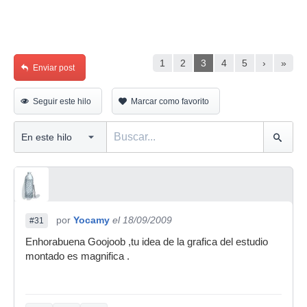
1
2
3
4
5
›
»
Enviar post
Seguir este hilo
Marcar como favorito
por
Yocamy
el 18/09/2009
#31
Enhorabuena Goojoob ,tu idea de la grafica del estudio
montado es magnifica .