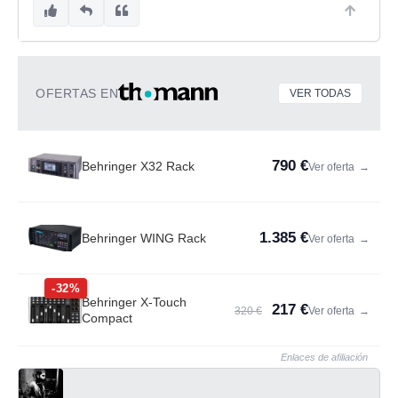
OFERTAS EN
VER TODAS
790 €
Behringer X32 Rack
Ver oferta
→
1.385 €
Behringer WING Rack
Ver oferta
→
-32%
Behringer X-Touch
217 €
320 €
Ver oferta
→
Compact
Enlaces de afiliación