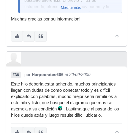
bastante diferencia. El previo VTB1 es
estupendo, ofrece un sonido muy bueno, y lo
Mostrar más
mejor de todo es que no es caro. Creo que
Muchas gracias por su informacion!
ahora anda por los 109 € en Thomann. Se
podría decir que es el previo más utilizado y
publicitado en Hispasonic
, aunque con
sobrados motivos.
por
Harpocrates666
el 20/09/2009
#36
Este hilo debería estar adherido, muchos principiantes
llegan con dudas de como conectar todo y es difícil
explicarlo con palabras, mucho mejor seria remitirlos a
este hilo y listo, que busque el diagrama que mas se
asemeja a su condición
. Lastima que al pasar de los
hilos quede atrás y luego resulte difícil ubicarlo.