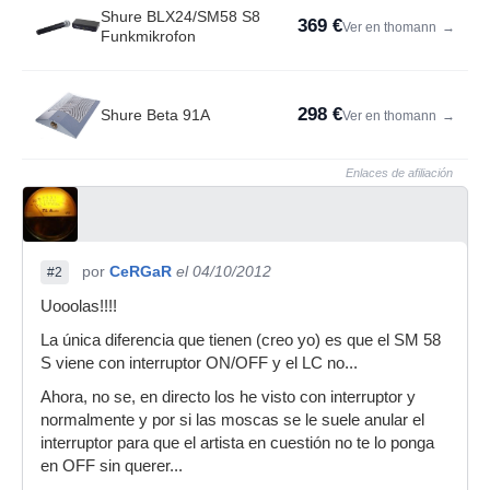
Shure BLX24/SM58 S8
369 €
Ver en thomann
→
Funkmikrofon
298 €
Shure Beta 91A
Ver en thomann
→
Enlaces de afiliación
por
CeRGaR
el 04/10/2012
#2
Uooolas!!!!
La única diferencia que tienen (creo yo) es que el SM 58
S viene con interruptor ON/OFF y el LC no...
Ahora, no se, en directo los he visto con interruptor y
normalmente y por si las moscas se le suele anular el
interruptor para que el artista en cuestión no te lo ponga
en OFF sin querer...