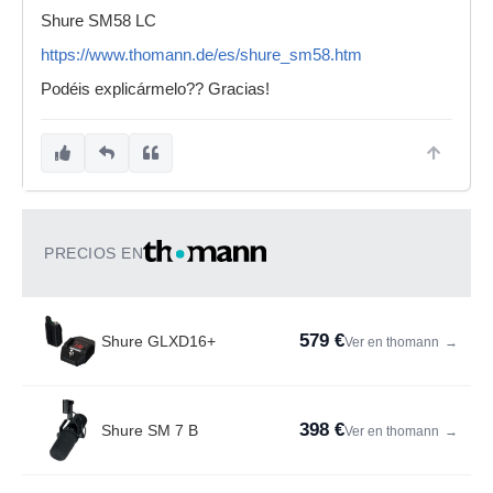
Shure SM58 LC
https://www.thomann.de/es/shure_sm58.htm
Podéis explicármelo?? Gracias!
PRECIOS EN
579 €
Shure GLXD16+
Ver en thomann
→
398 €
Shure SM 7 B
Ver en thomann
→