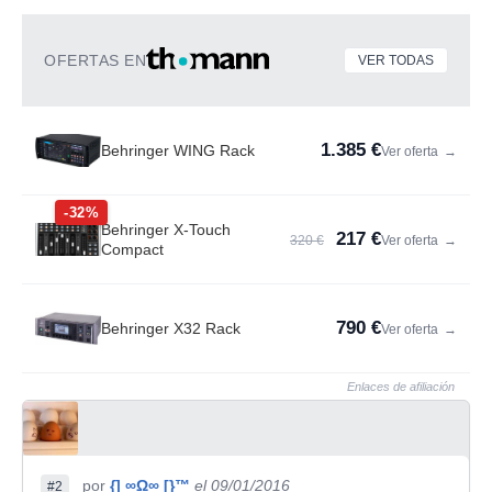
OFERTAS EN
VER TODAS
1.385 €
Behringer WING Rack
Ver oferta
→
-32%
Behringer X-Touch
217 €
320 €
Ver oferta
→
Compact
790 €
Behringer X32 Rack
Ver oferta
→
Enlaces de afiliación
por
{] ∞Ω∞ [}™
el 09/01/2016
#2