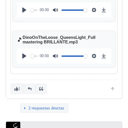
00:00
DinoOnTheLoose_QueensLight_Full
🎵
mastering BRILLANTE.mp3
00:00
1
2 respuestas directas