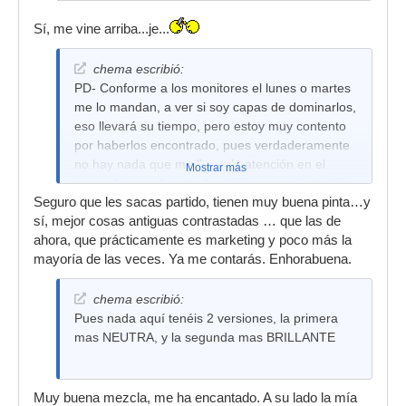
Sí, me vine arriba...je...
chema escribió:
PD- Conforme a los monitores el lunes o martes
me lo mandan, a ver si soy capas de dominarlos,
eso llevará su tiempo, pero estoy muy contento
por haberlos encontrado, pues verdaderamente
no hay nada que me llame la atención en el
Mostrar más
mercado actual, estos los hicieron para estudios
Seguro que les sacas partido, tienen muy buena pinta…y
reales, no para home studio.
sí, mejor cosas antiguas contrastadas … que las de
ahora, que prácticamente es marketing y poco más la
mayoría de las veces. Ya me contarás. Enhorabuena.
chema escribió:
Pues nada aquí tenéis 2 versiones, la primera
mas NEUTRA, y la segunda mas BRILLANTE
Muy buena mezcla, me ha encantado. A su lado la mía