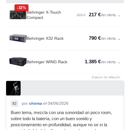
-32%
Behringer X-Touch
217 €
320 €
Ver oferta
→
Compact
790 €
Behringer X32 Rack
Ver oferta
→
1.385 €
Behringer WING Rack
Ver oferta
→
Enlaces de afiliación
por
chema
el 04/06/2026
#2
Buen tema, mezcla con una sonoridad un poco room,
sobre todo la batería, con un buen sonido y
posicionamiento en profundidad, aunque no se si la