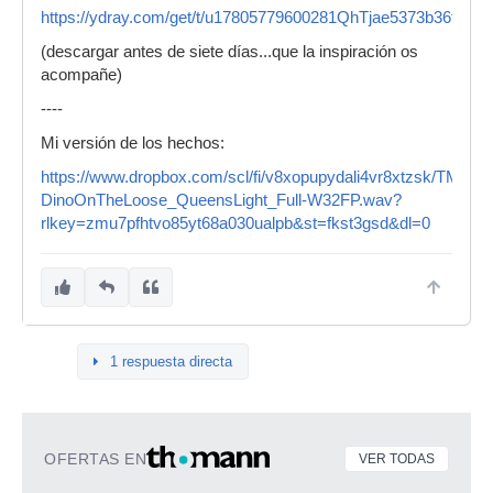
https://ydray.com/get/t/u17805779600281QhTjae5373b36f1aiR
(descargar antes de siete días...que la inspiración os
acompañe)
----
Mi versión de los hechos:
https://www.dropbox.com/scl/fi/v8xopupydali4vr8xtzsk/TMIX-
DinoOnTheLoose_QueensLight_Full-W32FP.wav?
rlkey=zmu7pfhtvo85yt68a030ualpb&st=fkst3gsd&dl=0
1 respuesta directa
OFERTAS EN
VER TODAS