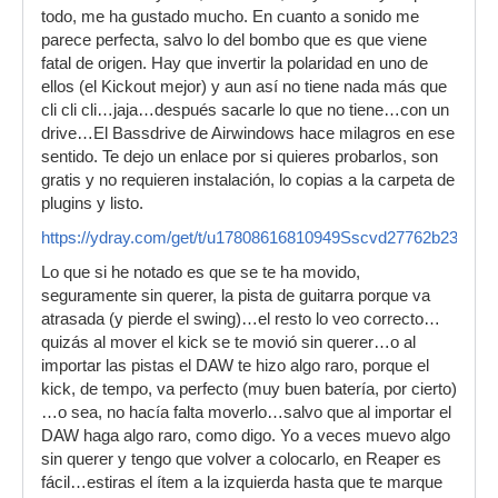
todo, me ha gustado mucho. En cuanto a sonido me
parece perfecta, salvo lo del bombo que es que viene
fatal de origen. Hay que invertir la polaridad en uno de
ellos (el Kickout mejor) y aun así no tiene nada más que
cli cli cli…jaja…después sacarle lo que no tiene…con un
drive…El Bassdrive de Airwindows hace milagros en ese
sentido. Te dejo un enlace por si quieres probarlos, son
gratis y no requieren instalación, lo copias a la carpeta de
plugins y listo.
https://ydray.com/get/t/u17808616810949Sscvd27762b237dco
Lo que si he notado es que se te ha movido,
seguramente sin querer, la pista de guitarra porque va
atrasada (y pierde el swing)…el resto lo veo correcto…
quizás al mover el kick se te movió sin querer…o al
importar las pistas el DAW te hizo algo raro, porque el
kick, de tempo, va perfecto (muy buen batería, por cierto)
…o sea, no hacía falta moverlo…salvo que al importar el
DAW haga algo raro, como digo. Yo a veces muevo algo
sin querer y tengo que volver a colocarlo, en Reaper es
fácil…estiras el ítem a la izquierda hasta que te marque