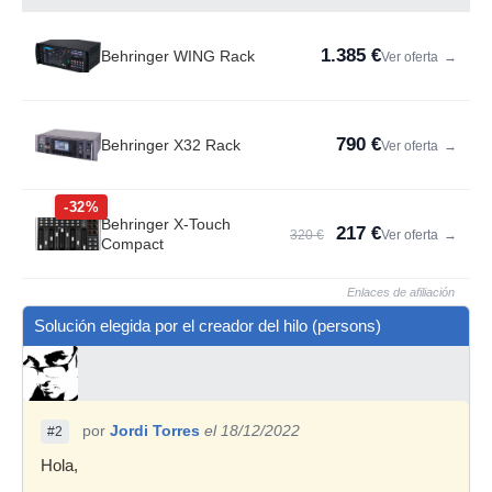
1.385 €
Behringer WING Rack
Ver oferta
→
790 €
Behringer X32 Rack
Ver oferta
→
-32%
Behringer X-Touch
217 €
320 €
Ver oferta
→
Compact
Enlaces de afiliación
Solución elegida por el creador del hilo (persons)
por
Jordi Torres
el 18/12/2022
#2
Hola,