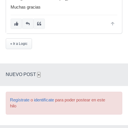
Muchas gracias
« Ir a Logic
NUEVO POST
×
Regístrate
o
identifícate
para poder postear en este
hilo