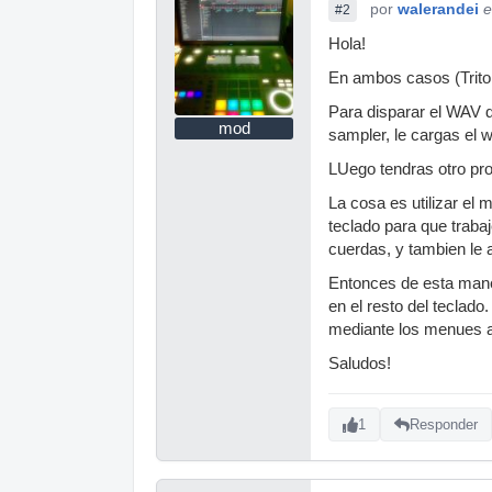
por
walerandei
e
#2
Hola!
En ambos casos (Trito
Para disparar el WAV d
mod
sampler, le cargas el 
LUego tendras otro pro
La cosa es utilizar el
teclado para que trabaj
cuerdas, y tambien le a
Entonces de esta maner
en el resto del teclado
mediante los menues 
Saludos!
1
Responder