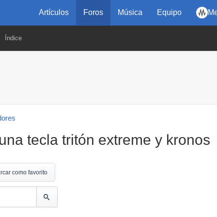
Artículos
Foros
Música
Equipo
Me
Índice
dores
na tecla tritón extreme y kronos
rcar como favorito