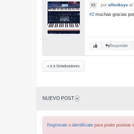
por
elliotkeys
el
#3
#2
muchas gracias por 
Responder
« Ir a Sintetizadores
NUEVO POST
×
Regístrate
o
identifícate
para poder postear e