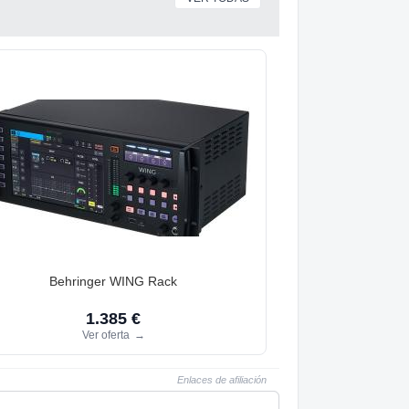
Behringer WING Rack
1.385 €
Ver oferta
→
Enlaces de afiliación