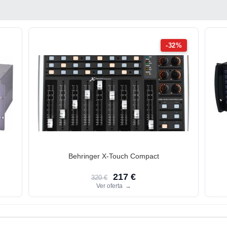
-32%
Behringer X-Touch Compact
217 €
320 €
Ver oferta
→