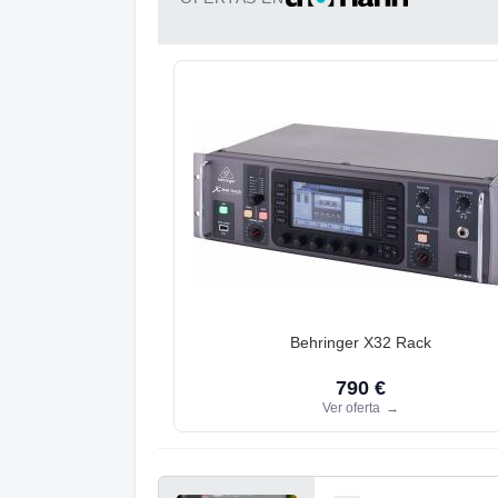
Behringer X32 Rack
790 €
Ver oferta
→