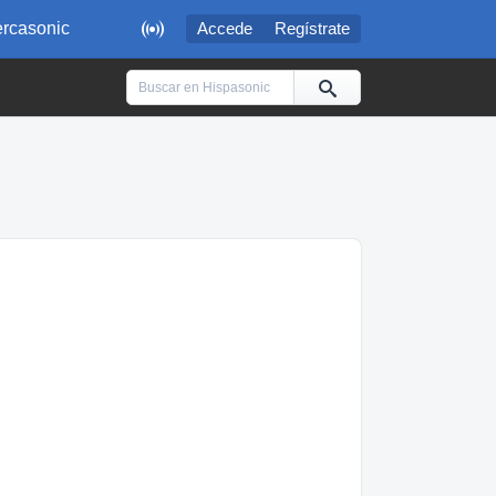

rcasonic
Accede
Regístrate