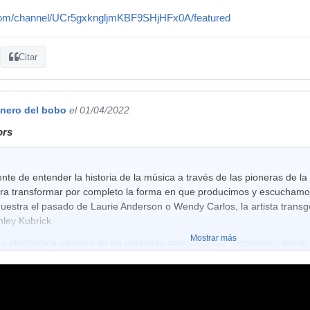
com/channel/UCr5gxkngljmKBF9SHjHFx0A/featured
Citar
anero del bobo
el 01/04/2022
ors
nte de entender la historia de la música a través de las pioneras de l
ra transformar por completo la forma en que producimos y escucham
uestra el pasado de Laurie Anderson o Wendy Carlos, la artista trans
nley Kubrick.
Mostrar más
 electrónica siempre se ha percibido como algo de "hombres", desde l
ental a la hora de diseñar nuevos dispositivos, técnicas y estilos que 
relata su historia a través de varias visionarias cuyos experimentos r
úsica: Clara Rockmore, Daphne Oram, Bebe Barron, Delia Derbyshire, 
liane Radigue, Suzanne Ciani y Laurie Spiegel.