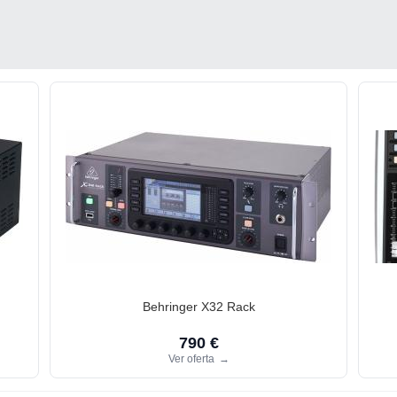
Behringer X32 Rack
790 €
Ver oferta
→