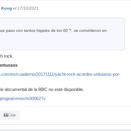
i Kong
el 17/10/2021
 que paso con tantos hippies de los 60 ?, se convirtieron en
ch rock.
 untuosos
co.com/es/cuaderno/20171111/yacht-rock-acordes-untuosos-por-
ie documental de la BBC no esté disponible.
k/programmes/m000627v
Citar