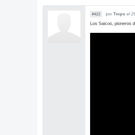
por
Tropo
el 2
#422
Los Saicos, pioneros d