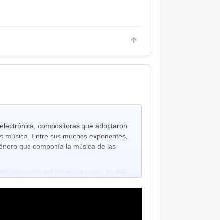
a electrónica, compositoras que adoptaron
os música. Entre sus muchos exponentes,
género que componía la música de las
os principios del género la mujer ha sido
han definido su sonido en la actualidad.
adicales con máquinas redefinieron los
Maryanne Amacher, Pauline Oliveros,