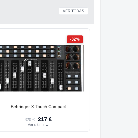
VER TODAS
-32%
Behringer X-Touch Compact
217 €
320 €
Ver oferta
→