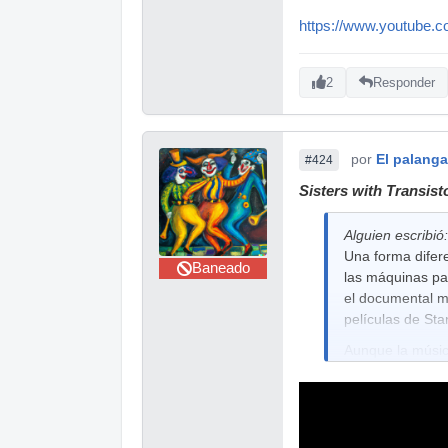
https://www.youtube.
2
Responder
por
El palang
#424
Sisters with Transist
Alguien escribió:
Una forma difere
Baneado
las máquinas pa
el documental m
películas de Sta
Aunque la música
una parte fundam
Este documental 
límites de la m
Wendy Carlos, E