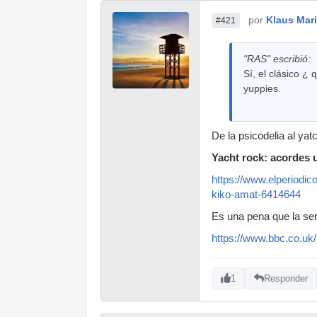
por
Klaus Mar
#421
"RAS" escribió:
Sí, el clásico ¿
yuppies.
De la psicodelia al yat
Yacht rock: acordes
https://www.elperiodi
kiko-amat-6414644
Es una pena que la ser
https://www.bbc.co.u
1
Responder