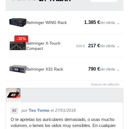
1.385 €
Behringer WING Rack
Ver oferta
→
-32%
Behringer X-Touch
217 €
320 €
Ver oferta
→
Compact
790 €
Behringer X32 Rack
Ver oferta
→
Enlaces de afiliación
por
Teo Tormo
el 27/01/2018
#2
O te aprietas los auriculares demasiado, o usas mucho
volumen, o tienes los oidos muy sensibles. En cualquier