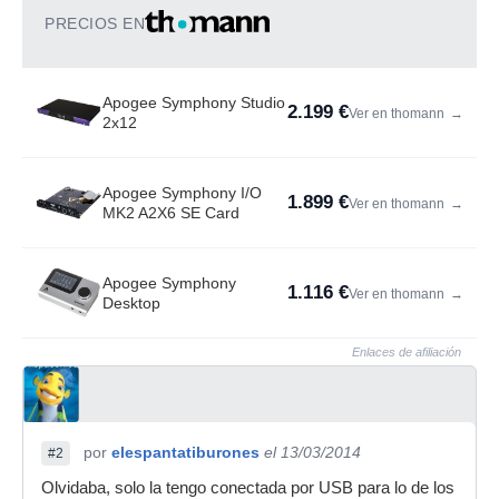
PRECIOS EN
Apogee Symphony Studio
2.199 €
Ver en thomann
→
2x12
Apogee Symphony I/O
1.899 €
Ver en thomann
→
MK2 A2X6 SE Card
Apogee Symphony
1.116 €
Ver en thomann
→
Desktop
Enlaces de afiliación
por
elespantatiburones
el 13/03/2014
#2
Olvidaba, solo la tengo conectada por USB para lo de los