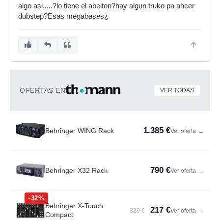
algo asi.....?lo tiene el abelton?hay algun truko pa ahcer
dubstep?Esas megabases¿
OFERTAS EN
VER TODAS
1.385 €
Behringer WING Rack
Ver oferta
→
790 €
Behringer X32 Rack
Ver oferta
→
-32%
Behringer X-Touch
217 €
320 €
Ver oferta
→
Compact