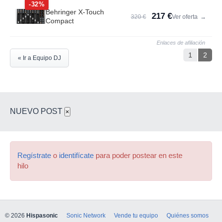
-32%
Behringer X-Touch
217 €
320 €
Ver oferta
→
Compact
Enlaces de afiliación
1
2
« Ir a Equipo DJ
NUEVO POST
×
Regístrate
o
identifícate
para poder postear en este
hilo
© 2026
Hispasonic
Sonic Network
Vende tu equipo
Quiénes somos