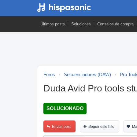
Últimos posts
Soluciones
Consejos de compra
Foros
Secuenciadores (DAW)
Pro Tool
Duda Avid Pro tools st
SOLUCIONADO
Enviar post
Seguir este hilo
Ma