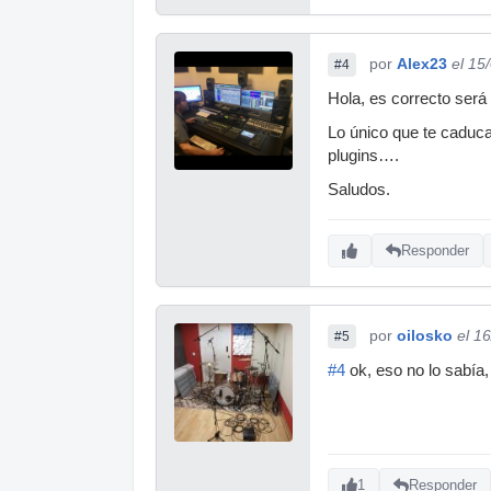
por
Alex23
el 15
#4
Hola, es correcto será 
Lo único que te caduca
plugins….
Saludos.
Responder
por
oilosko
el 1
#5
#4
ok, eso no lo sabía,
1
Responder