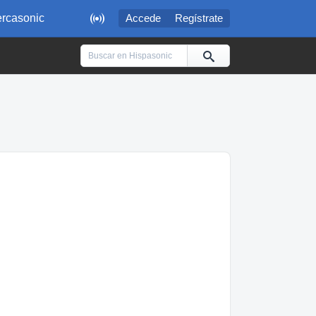

rcasonic
Accede
Regístrate