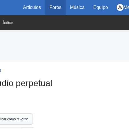
Artículos
Foros
Música
Equipo
Me
Índice
s
udio perpetual
rcar como favorito