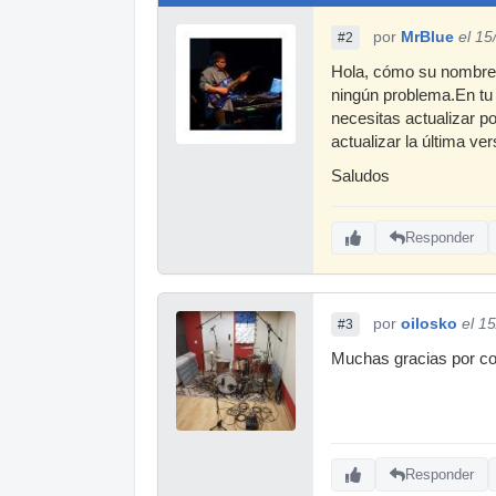
por
MrBlue
el 15
#2
Hola, cómo su nombre d
ningún problema.En tu 
necesitas actualizar p
actualizar la última ve
Saludos
Responder
por
oilosko
el 1
#3
Muchas gracias por con
Responder