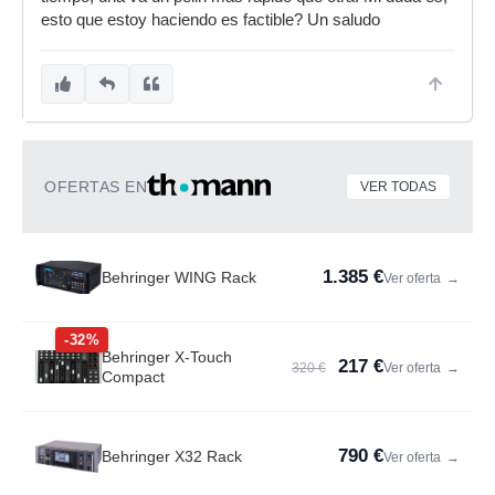
esto que estoy haciendo es factible? Un saludo
OFERTAS EN
VER TODAS
1.385 €
Behringer WING Rack
Ver oferta
→
-32%
Behringer X-Touch
217 €
320 €
Ver oferta
→
Compact
790 €
Behringer X32 Rack
Ver oferta
→