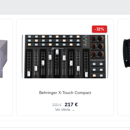
-32%
Behringer X-Touch Compact
217 €
320 €
Ver oferta
→