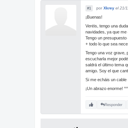
por
Xkrey
el 21/
#1
¡Buenas!
Veréis, tengo una dud
navidades, ya que me g
Tengo un presupuesto 
+ todo lo que sea neces
Tengo una voz grave, po
escucharla mejor podéi
saldrá el último tema
amigo. Soy el que cant
Si me echáis un cable 
¡Un abrazo enorme! ^^
Responder