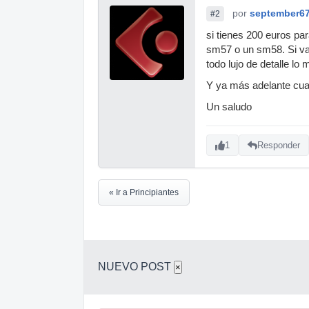
por
september6
#2
si tienes 200 euros par
sm57 o un sm58. Si va
todo lujo de detalle lo
Y ya más adelante cua
Un saludo
1
Responder
« Ir a Principiantes
NUEVO POST
×