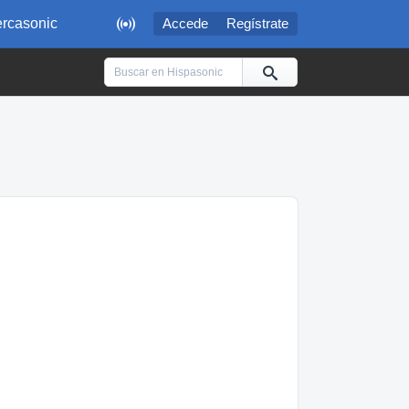

rcasonic
Accede
Regístrate