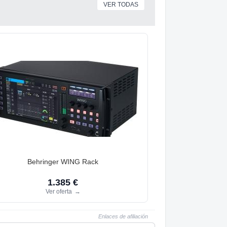
VER TODAS
Behringer WING Rack
1.385 €
Ver oferta
→
Enlaces de afiliación