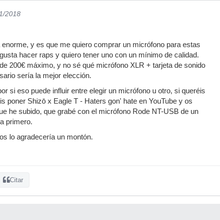
11/2018
a enorme, y es que me quiero comprar un micrófono para estas
usta hacer raps y quiero tener uno con un mínimo de calidad.
de 200€ máximo, y no sé qué micrófono XLR + tarjeta de sonido
ario sería la mejor elección.
r si eso puede influir entre elegir un micrófono u otro, si queréis
s poner Shizō x Eagle T - Haters gon' hate en YouTube y os
 que he subido, que grabé con el micrófono Rode NT-USB de un
a primero.
os lo agradecería un montón.
Citar