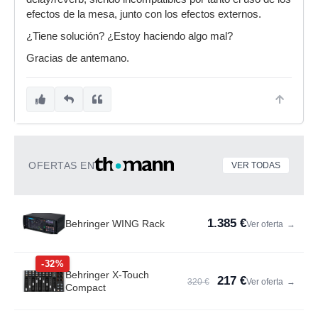
efectos de la mesa, junto con los efectos externos.
¿Tiene solución? ¿Estoy haciendo algo mal?
Gracias de antemano.
OFERTAS EN
VER TODAS
1.385 €
Behringer WING Rack
Ver oferta
→
-32%
Behringer X-Touch
217 €
320 €
Ver oferta
→
Compact