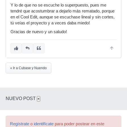
sonara lo que este mas abajo de la pista.
Y lo de que no se escuche lo superpuesto, pues me
tendré que acostumbrar a dejarlo más rematado, porque
Si quieres escuchar 2 sonidos los tendras que
en el Cool Edit, aunque se escuchase lineal y sin cortes,
poner en pistas diferentes, ...o hacer un
tú veías el proyecto y a veces daba miedo!
crossfade claro...
Gracias de nuevo y un saludo!
Lo de la reverb, te recomiendo que calcules
antes de cuanto decay sera la reverb y añadirle
un trozo de audio en silencio al clip antes de
aplicar la reverb o delay o lo que quieras que
deba durar mas de lo que te dura el clip.
como? pues con el alt apretado dibujas un trozo
« Ir a Cubase y Nuendo
de audio despues del clip, luego lo pegas con la
herramienta de pegar, y luego haces un bounce
(audio > convertir seleccion en archivo)
Aun que lo de pegarlo te lo puedes ahorrar, va
NUEVO POST
bien por si lo tienes que mover y eso...
×
En fin, espero que te haya servido de ayuda, un
saludo!
Regístrate
o
identifícate
para poder postear en este