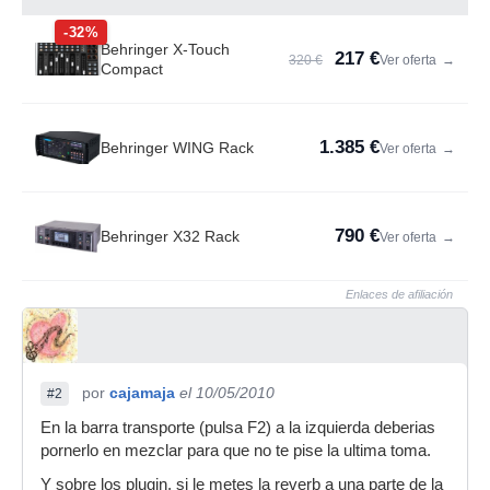
-32%
Behringer X-Touch
217 €
320 €
Ver oferta
→
Compact
1.385 €
Behringer WING Rack
Ver oferta
→
790 €
Behringer X32 Rack
Ver oferta
→
Enlaces de afiliación
por
cajamaja
el 10/05/2010
#2
En la barra transporte (pulsa F2) a la izquierda deberias
pornerlo en mezclar para que no te pise la ultima toma.
Y sobre los plugin, si le metes la reverb a una parte de la