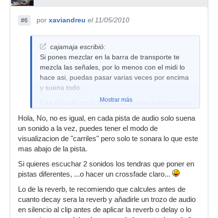
por
xaviandreu
el 11/05/2010
#6
cajamaja escribió:
Si pones mezclar en la barra de transporte te
mezcla las señales, por lo menos con el midi lo
hace asi, puedas pasar varias veces por encima
y suena todo.
Mostrar más
Con el audio no lo he probado pero supongo que
sera igual, pero debes poner mezclar en la barra
Hola, No, no es igual, en cada pista de audio solo suena
de transporte y VOLVER A GRABARLO, porque
un sonido a la vez, puedes tener el modo de
si ya está grabado supongo que no te lo
visualizacion de "carriles" pero solo te sonara lo que este
mezclara ahora. Pruebalo grabando de nuevo y
mas abajo de la pista.
poniendo lo que te he dicho en mezcla
Si quieres escuchar 2 sonidos los tendras que poner en
Un saludo, a ver si hay suerte.
pistas diferentes, ...o hacer un crossfade claro...
Lo de la reverb, te recomiendo que calcules antes de
cuanto decay sera la reverb y añadirle un trozo de audio
en silencio al clip antes de aplicar la reverb o delay o lo