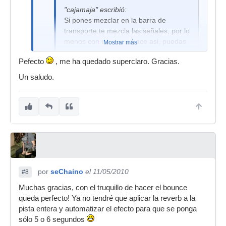
"cajamaja" escribió:
Si pones mezclar en la barra de
transporte te mezcla las señales, por lo
menos con el midi lo hace asi, puedas
Mostrar más
pasar varias veces por encima y suena
Pefecto
, me ha quedado superclaro. Gracias.
todo.
Un saludo.
Con el audio no lo he probado pero
supongo que sera igual, pero debes
poner mezclar en la barra de
transporte y VOLVER A GRABARLO,
porque si ya está grabado supongo
que no te lo mezclara ahora. Pruebalo
grabando de nuevo y poniendo lo que
te he dicho en mezcla
Un saludo, a ver si hay suerte.
por
seChaino
el 11/05/2010
#8
Muchas gracias, con el truquillo de hacer el bounce
queda perfecto! Ya no tendré que aplicar la reverb a la
Hola, No, no es igual, en cada pista de audio
pista entera y automatizar el efecto para que se ponga
solo suena un sonido a la vez, puedes tener el
sólo 5 o 6 segundos
modo de visualizacion de "carriles" pero solo te