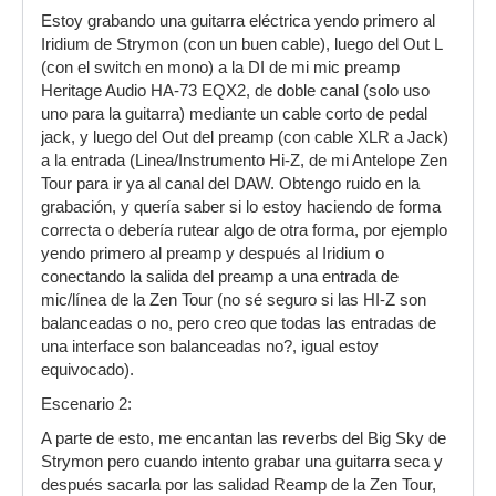
Estoy grabando una guitarra eléctrica yendo primero al
Iridium de Strymon (con un buen cable), luego del Out L
(con el switch en mono) a la DI de mi mic preamp
Heritage Audio HA-73 EQX2, de doble canal (solo uso
uno para la guitarra) mediante un cable corto de pedal
jack, y luego del Out del preamp (con cable XLR a Jack)
a la entrada (Linea/Instrumento Hi-Z, de mi Antelope Zen
Tour para ir ya al canal del DAW. Obtengo ruido en la
grabación, y quería saber si lo estoy haciendo de forma
correcta o debería rutear algo de otra forma, por ejemplo
yendo primero al preamp y después al Iridium o
conectando la salida del preamp a una entrada de
mic/línea de la Zen Tour (no sé seguro si las HI-Z son
balanceadas o no, pero creo que todas las entradas de
una interface son balanceadas no?, igual estoy
equivocado).
Escenario 2:
A parte de esto, me encantan las reverbs del Big Sky de
Strymon pero cuando intento grabar una guitarra seca y
después sacarla por las salidad Reamp de la Zen Tour,