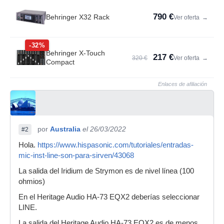
790 €
Behringer X32 Rack
Ver oferta
→
-32%
Behringer X-Touch
217 €
320 €
Ver oferta
→
Compact
Enlaces de afiliación
por
Australia
el 26/03/2022
#2
Hola.
https://www.hispasonic.com/tutoriales/entradas-
mic-inst-line-son-para-sirven/43068
La salida del Iridium de Strymon es de nivel línea (100
ohmios)
En el Heritage Audio HA-73 EQX2 deberías seleccionar
LINE.
La salida del Heritage Audio HA-73 EQX2 es de menos