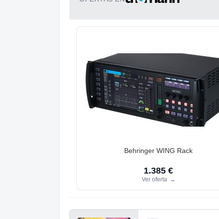
Behringer WING Rack
1.385 €
Ver oferta
→