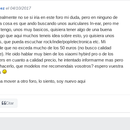
uez
el 04/10/2017
ealmente no se si iria en este foro mi duda, pero en ninguno de
La cosa es que ando buscando unos auriculares In-ear, pero me
tengo, unos muy basicos, quisiera tener algo de una buena
ngo que aqui muchos teneis idea sobre esto, yo quisiera unos
os, que pueda escuchar rock/indie/pop/electronica etc. Mi
de que no exceda mucho de los 50 euros (no busco calidad
e). He oido hablar muy bien de los xiaomi hybird pro o de los
vers en cuanto a calidad precio, he intentado informarme mas pero
 hacerlo, que modelos me recomendais vosotros? espero vuestra
as
 mover a otro foro, lo siento, soy nuevo aqui
Citar