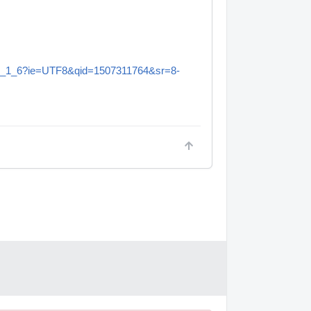
=sr_1_6?ie=UTF8&qid=1507311764&sr=8-