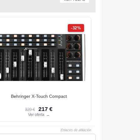
-32%
Behringer X-Touch Compact
217 €
320 €
Ver oferta
→
Enlaces de afiliación