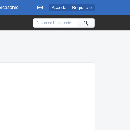

rcasonic
Accede
Regístrate