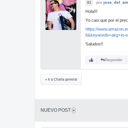
por
jose_del_am
#2
Hola!!!
Yo casi que por el pre
https://www.amazon.e
6&keywords=akg+in-e
Saludos!!
Responder
« Ir a Charla general
NUEVO POST
×