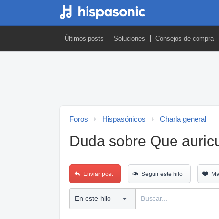
Últimos posts
Soluciones
Consejos de compra
Foros
Hispasónicos
Charla general
Duda sobre Que auricu
Enviar post
Seguir este hilo
Ma