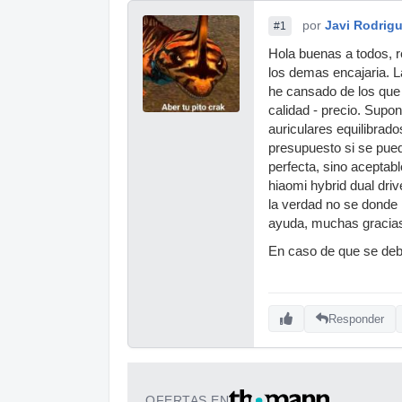
por
Javi Rodrig
#1
Hola buenas a todos, r
los demas encajaria. 
he cansado de los que 
calidad - precio. Supo
auriculares equilibrad
presupuesto si se pue
perfecta, sino aceptabl
hiaomi hybrid dual dri
la verdad no se donde
ayuda, muchas graci
En caso de que se deba
Responder
OFERTAS EN