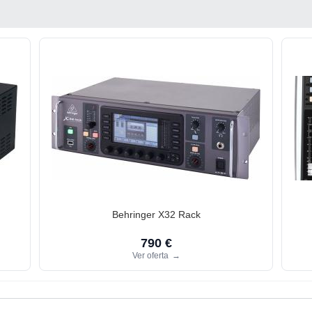
Behringer X32 Rack
790 €
Ver oferta
→