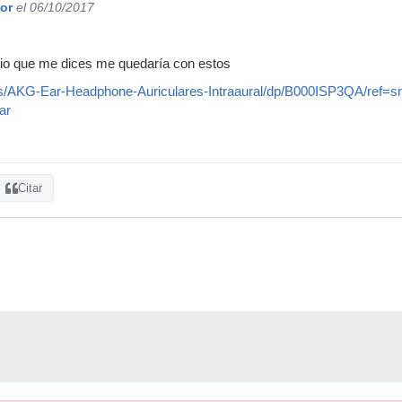
or
el 06/10/2017
cio que me dices me quedaría con estos
s/AKG-Ear-Headphone-Auriculares-Intraaural/dp/B000ISP3QA/ref
ar
Citar