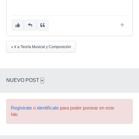
« Ir a Teoría Musical y Composición
NUEVO POST
×
Regístrate
o
identifícate
para poder postear en este
hilo