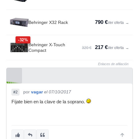
790 €
Behringer X32 Rack
Ver oferta
→
-32%
Behringer X-Touch
217 €
320 €
Ver oferta
→
Compact
Enlaces de afiliación
por
vagar
el 07/10/2017
#2
Fíjate bien en la clave de la soprano.